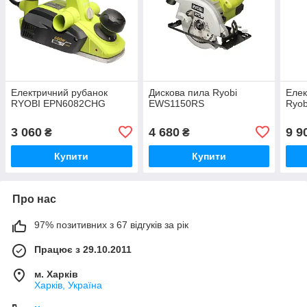
Електричний рубанок
Дискова пила Ryobi
Елек
RYOBI EPN6082CHG
EWS1150RS
Ryo
3 060
4 680
9 9
₴
₴
Купити
Купити
Про нас
97% позитивних з 67 відгуків за рік
Працює з 29.10.2011
м. Харків
Харків, Україна