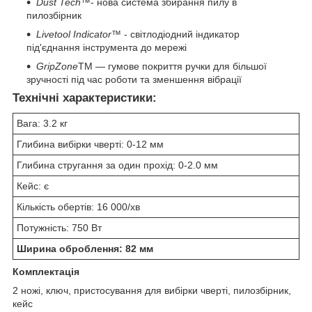
Dust Tech™
- нова система збирання пилу в
пилозбірник
Livetool Indicator™
- світлодіодний індикатор
під'єднання інструмента до мережі
GripZone
TM — гумове покриття ручки для більшої
зручності під час роботи та зменшення вібрації
Технічні характеристики:
Вага: 3.2 кг
Глибина вибірки чверті: 0-12 мм
Глибина стругання за один прохід: 0-2.0 мм
Кейс: є
Кількість обертів: 16 000/хв
Потужність: 750 Вт
Ширина оброблення: 82 мм
Комплектація
2 ножі, ключ, пристосування для вибірки чверті, пилозбірник,
кейс