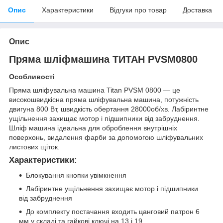
Опис
Характеристики
Відгуки про товар
Доставка
Опис
Пряма шліфмашина ТИТАН PVSM0800
Особливості
Пряма шліфувальна машина Titan PVSM 0800 — це
високошвидкісна пряма шліфувальна машина, потужність
двигуна 800 Вт, швидкість обертання 28000об/хв. Лабіринтне
ущільнення захищає мотор і підшипники від забруднення.
Шліф машина ідеальна для оброблення внутрішніх
поверхонь, видалення фарби за допомогою шліфувальних
листових щіток.
Характеристики:
Блокування кнопки увімкнення
Лабіринтне ущільнення захищає мотор і підшипники
від забруднення
До комплекту постачання входить цанговий патрон 6
мм у складі та гайкові ключі на 13 і 19.