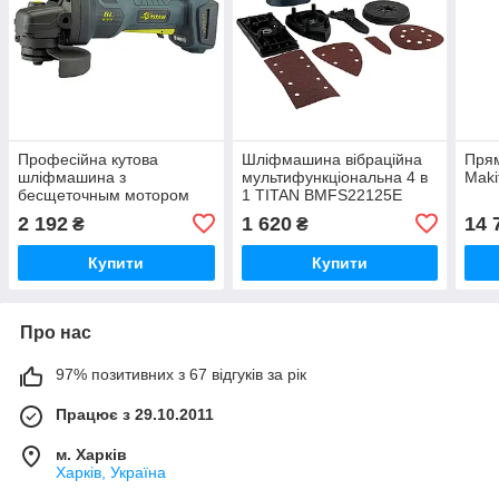
Професійна кутова
Шліфмашина вібраційна
Пря
шліфмашина з
мультифункціональна 4 в
Mak
бесщеточным мотором
1 TITAN BMFS22125E
TITAN PAG521B-CORE
2 192
1 620
14 
₴
₴
Brushless
Купити
Купити
Про нас
97% позитивних з 67 відгуків за рік
Працює з 29.10.2011
м. Харків
Харків, Україна