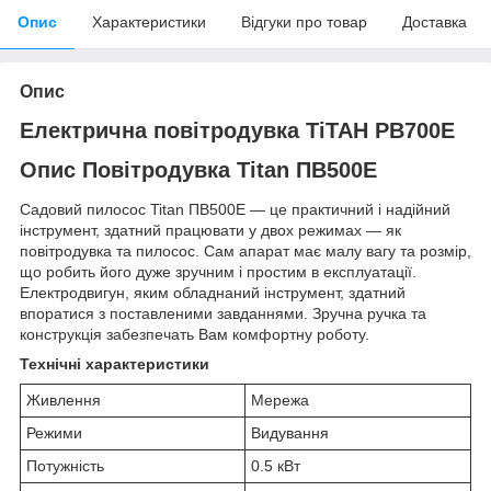
Опис
Характеристики
Відгуки про товар
Доставка
Опис
Електрична повітродувка TiТАН PB700E
Опис
Повітродувка Titan ПВ500Е
Садовий пилосос Titan ПВ500Е — це практичний і надійний
інструмент, здатний працювати у двох режимах — як
повітродувка та пилосос. Сам апарат має малу вагу та розмір,
що робить його дуже зручним і простим в експлуатації.
Електродвигун, яким обладнаний інструмент, здатний
впоратися з поставленими завданнями. Зручна ручка та
конструкція забезпечать Вам комфортну роботу.
Технічні характеристики
Живлення
Мережа
Режими
Видування
Потужність
0.5 кВт