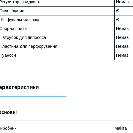
Регулятор швидкості
Немає
Пилозбірник
Є
Шліфувальний папір
Є
Опорна плита
Немає
Патрубок для пилососа
Немає
Пластина для перфорування
Немає
Пуансон
Немає
арактеристики
Основні
иробник
Makita