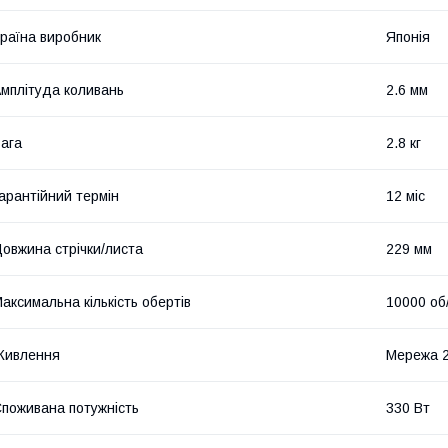
раїна виробник
Японія
мплітуда коливань
2.6 мм
ага
2.8 кг
арантійний термін
12 міс
овжина стрічки/листа
229 мм
аксимальна кількість обертів
10000 об
Живлення
Мережа 
поживана потужність
330 Вт