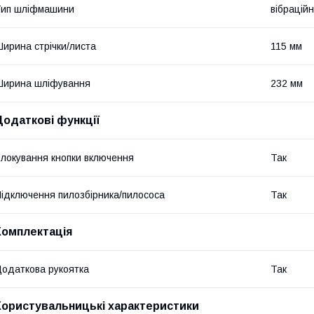
Тип шліфмашини
вібрацій
ирина стрічки/листа
115 мм
Ширина шліфування
232 мм
Додаткові функції
локування кнопки включення
Так
ідключення пилозбірника/пилососа
Так
Комплектація
одаткова рукоятка
Так
Користувальницькі характеристики