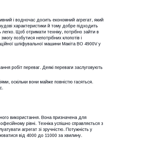
вний і водночас досить економний агрегат, який
чудові характеристики й тому добре підходить
легко. Щоб отримати техніку, потрібно зайти в
 змогу позбутися непотрібних клопотів і
аційної шліфувальної машини Макіта BO 4900V у
ння робіт переваг. Деякі переваги заслуговують
ями, оскільки вони майже повністю гасяться.
с.
ного використання. Вона призначена для
фесійному рівні. Техніка успішно справляється з
луатувати агрегат зі зручністю. Потужність у
нюватися від 4000 до 11000 за хвилину.