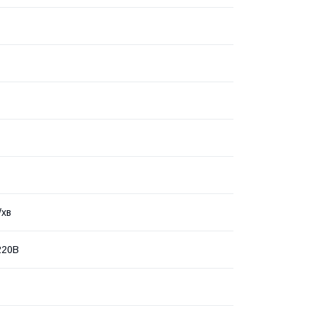
/хв
220В