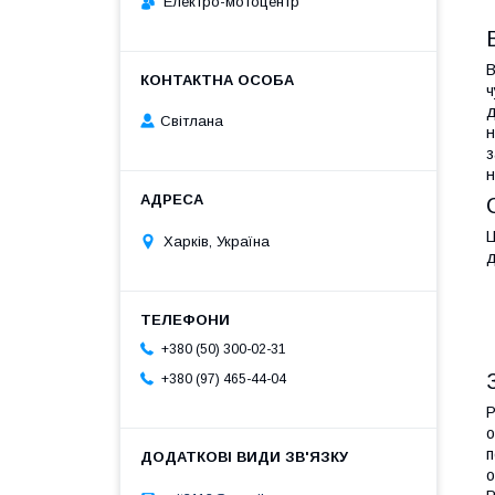
Електро-мотоцентр
В
ч
д
Світлана
н
з
н
Ц
Харків, Україна
д
+380 (50) 300-02-31
+380 (97) 465-44-04
Р
о
п
о