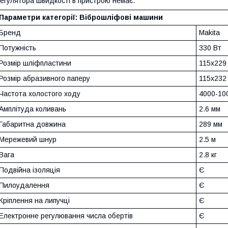
егулятора швидкості в пристрою немає.
Параметри категорії: Віброшліфові машини
Бренд
Makita
Потужність
330 Вт
Розмір шліфпластини
115x229
Розмір абразивного паперу
115x232
Частота холостого ходу
4000-10
Амплітуда коливань
2.6 мм
Габаритна довжина
289 мм
Мережевий шнур
2.5 м
Вага
2.8 кг
Подвійна ізоляція
Є
Пилоудалення
Є
Кріплення на липучці
Є
Електронне регулювання числа обертів
Є