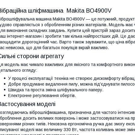
Вібраційна шліфмашина Makita BO4900V
іброшліфувальна машина Makita BO4900V — це потужний, продукти
удово справляється з обробленням різних матеріалів. Модель має 
ля виконання складних завдань. Купити цей пристрій зараз досить 
аш інтернет-магазин і зробити там кілька найпростіших дій. Це дає
аощадити дорогоцінний час. Варто також зауважити, що ціна вібр
ас невисока, що для багатьох покупців вкрай важливо.
Сильні сторони агрегату
я модель має чимало важливих для якісного та комфортного викона
етального огляду:
У процесі експлуатації техніка не створює дискомфорту вібраці
Добре продумане видалення пилу, можна під'єднувати пилосо
Швидка та проста зміна шліфувального паперу.
Електронне регулювання обертів.
Застосування моделі
озглядаючись віброшліфмашина, призначена для частого інтенсив
броблення досить великих поверхонь і може застосовуватися на про
оверхнями різних типів. Нековзна ергономічна ручка дає змогу експ
писуваної моделі має величину 330 Вт, частота коливань може змі