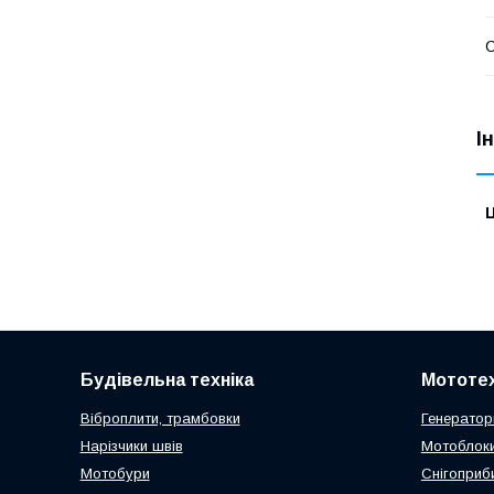
І
Ц
Будівельна техніка
Мототех
Віброплити, трамбовки
Генератор
Нарізчики швів
Мотоблоки
Мотобури
Снігоприб