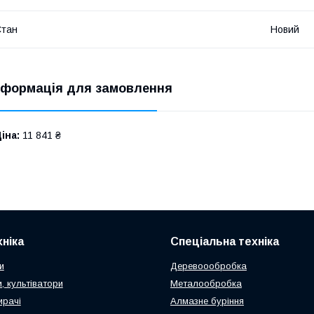
Стан
Новий
нформація для замовлення
іна:
11 841 ₴
ніка
Спеціальна техніка
и
Деревоообробка
, культіватори
Металообробка
ирачі
Алмазне буріння