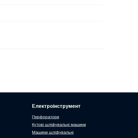
Електроінструмент
Перфоратори
Кутові шліфувальні машини
Машини шліфувальні