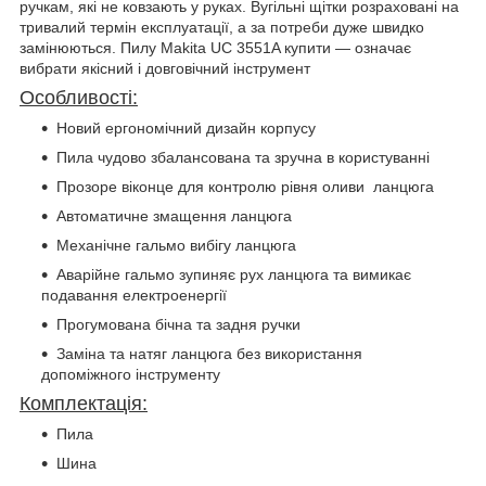
ручкам, які не ковзають у руках. Вугільні щітки розраховані на
тривалий термін експлуатації, а за потреби дуже швидко
замінюються. Пилу Makita UC 3551A купити — означає
вибрати якісний і довговічний інструмент
Особливості:
Новий ергономічний дизайн корпусу
Пила чудово збалансована та зручна в користуванні
Прозоре віконце для контролю рівня оливи ланцюга
Автоматичне змащення ланцюга
Механічне гальмо вибігу ланцюга
Аварійне гальмо зупиняє рух ланцюга та вимикає
подавання електроенергії
Прогумована бічна та задня ручки
Заміна та натяг ланцюга без використання
допоміжного інструменту
Комплектація:
Пила
Шина