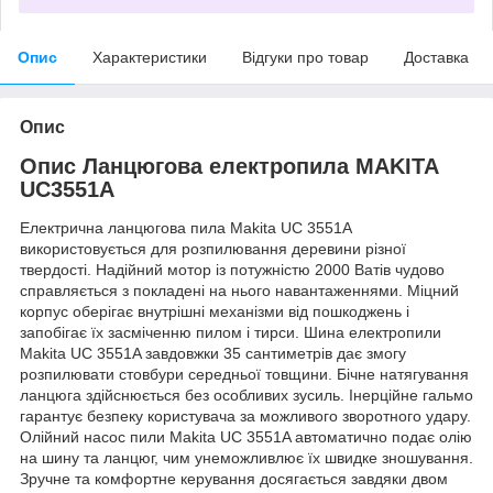
Опис
Характеристики
Відгуки про товар
Доставка
Опис
Опис Ланцюгова електропила MAKITA
UC3551A
Електрична ланцюгова пила Makita UC 3551A
використовується для розпилювання деревини різної
твердості. Надійний мотор із потужністю 2000 Ватів чудово
справляється з покладені на нього навантаженнями. Міцний
корпус оберігає внутрішні механізми від пошкоджень і
запобігає їх засміченню пилом і тирси. Шина електропили
Makita UC 3551A завдовжки 35 сантиметрів дає змогу
розпилювати стовбури середньої товщини. Бічне натягування
ланцюга здійснюється без особливих зусиль. Інерційне гальмо
гарантує безпеку користувача за можливого зворотного удару.
Олійний насос пили Makita UC 3551A автоматично подає олію
на шину та ланцюг, чим унеможливлює їх швидке зношування.
Зручне та комфортне керування досягається завдяки двом