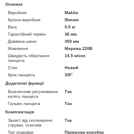
Основні
Виробник
Makita
Країна виробник
Японія
Вага
5.5 кг
Гарантійний термін
36 міс
Довжина шини
350 мм
Живлення
Мережа 220В
Швидкість обертання
14.5 м/сек
ланцюга
Стан
Новий
Крок ланцюга
3/8"
Додаткові функції
Безключове регулювання
Так
натягу ланцюга
Гальмо ланцюга
Так
Комплектація
Захист від сколювання
Так
стружки, осколків
Тип упаковки
Паперова коробка