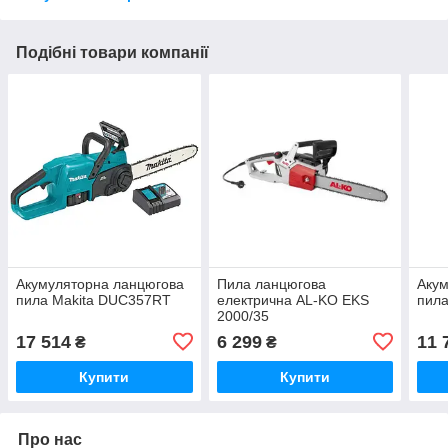
Подібні товари компанії
Акумуляторна ланцюгова
Пила ланцюгова
Акум
пила Makita DUC357RT
електрична AL-KO EKS
пила
2000/35
17 514
6 299
11 
₴
₴
Купити
Купити
Про нас