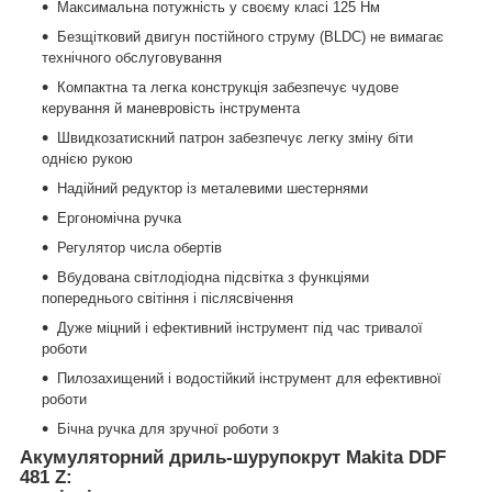
Максимальна потужність у своєму класі 125 Нм
Безщітковий двигун постійного струму (BLDC) не вимагає
технічного обслуговування
Компактна та легка конструкція забезпечує чудове
керування й маневровість інструмента
Швидкозатискний патрон забезпечує легку зміну біти
однією рукою
Надійний редуктор із металевими шестернями
Ергономічна ручка
Регулятор числа обертів
Вбудована світлодіодна підсвітка з функціями
попереднього світіння і післясвічення
Дуже міцний і ефективний інструмент під час тривалої
роботи
Пилозахищений і водостійкий інструмент для ефективної
роботи
Бічна ручка для зручної роботи з
Акумуляторний дриль-шурупокрут Makita DDF
481 Z: