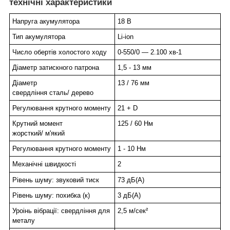
технічні характеристики
Напруга акумулятора
18 В
Тип акумулятора
Li-ion
Число обертів холостого ходу
0-550/0 — 2.100 хв-1
Діаметр затискного патрона
1,5 - 13 мм
Діаметр
13 / 76 мм
свердління сталь/ дерево
Регулювання крутного моменту
21 + D
Крутний момент
125 / 60 Нм
жорсткий/ м'який
Регулювання крутного моменту
1 - 10 Нм
Механічні швидкості
2
Рівень шуму: звуковий тиск
73 дБ(А)
Рівень шуму: похибка (к)
3 дБ(А)
Уроінь вібрації: свердління для
2,5 м/сек²
металу