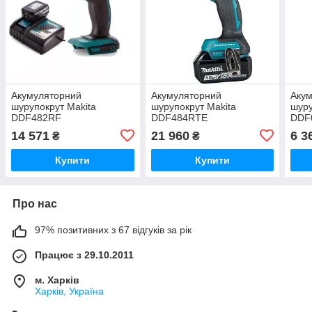
Акумуляторний
Акумуляторний
Аку
шурупокрут Makita
шурупокрут Makita
шуру
DDF482RF
DDF484RTE
DDF
14 571
21 960
6 3
₴
₴
Купити
Купити
Про нас
97% позитивних з 67 відгуків за рік
Працює з 29.10.2011
м. Харків
Харків, Україна