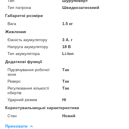
Тип
Шуруповерт
Тип патрона
Швидкозатискний
Габаритні розміри
Вага
1.5 кг
Живлення
Ємність акумулятору
3 А. г
Напруга акумулятору
18 В
Тип акумулятора
Li-Ion
Додаткові функції
Підсвічування робочої
Так
зони
Реверс
Так
Регулювання кількості
Так
обертів
Ударний режим
Ні
Користувальницькі характеристики
Стан
Новий
Приховати