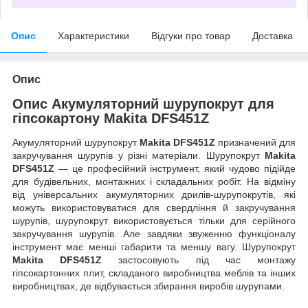
Опис
Характеристики
Відгуки про товар
Доставка
Опис
Опис
Акумуляторний шурупокрут для
гіпсокартону Makita DFS451Z
Акумуляторний шурупокрут
Makita DFS451Z
призначений для
закручування шурупів у різні матеріали. Шурупокрут
Makita
DFS451Z
— це професійний інструмент, який чудово підійде
для будівельних, монтажних і складальних робіт. На відміну
від універсальних акумуляторних дрилів-шурупокрутів, які
можуть використовуватися для свердління й закручування
шурупів, шурупокрут використовується тільки для серійного
закручування шурупів. Але завдяки звуженню функціоналу
інструмент має менші габарити та меншу вагу. Шурупокрут
Makita DFS451Z
застосовують під час монтажу
гіпсокартонних плит, складаного виробництва меблів та інших
виробництвах, де відбувається збирання виробів шурупами.