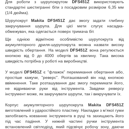
Для роботи з шурупокрутом
DFS451Z
використовують
стандартні шестигранні біти з посадковим розміром 6,35 мм
(1/4 дюйма).
Шурупокрут
Makita DFS451Z
дає змогу задати глибину
закручування шурупа. Для цієї мети слугує насадка-
обмежувач, яка одягається поверх тримача біт.
Ще однією відмітною особливістю шурупокрута від
акумуляторного дриля-шурупокрута можна назвати високу
швидкість обертання. На моделі
DFS451Z
вона регулюється
кнопкою від 0 до 4000 обертів за хвилину. Така висока
швидкість потрібна у роботі на виробництві.
У моделі
DFS451Z
є "флажок" перемикання обертання або,
простіше кажучи, "реверс". Розташований він над кнопкою
ввімкнення. Таке розташування дає змогу перемикати його,
не відриваючи руки від інструмента. Завдяки реверсу
інструмент може, як закручувати шурупи, так і викручувати їх.
Корпус акумуляторного шурупокрута
Makita DFS451Z
виготовлений з ударостійкого пластику. Накладки з м'якої гуми
запобігають ковзанню інструмента в руці та захищають його
під час падіння. У нижній частині ручки інструмента
встановлений світлодіод, який підсвічує робочу зону, даючи