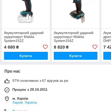
Акумуляторний ударний
Акумуляторний ударний
Акум
шурупокрут Makita
шурупокрут Makita
дрил
System152Z
System154Z
DHP
4 680
8 820
7 4
₴
₴
Купити
Купити
Про нас
97% позитивних з 67 відгуків за рік
Працює з 29.10.2011
м. Харків
Харків, Україна