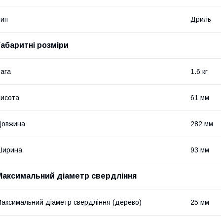
ип
Дриль
Габаритні розміри
ага
1.6 кг
исота
61 мм
Довжина
282 мм
Ширина
93 мм
Максимальний діаметр свердління
аксимальний діаметр свердління (дерево)
25 мм