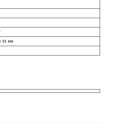
²
x 61 мм