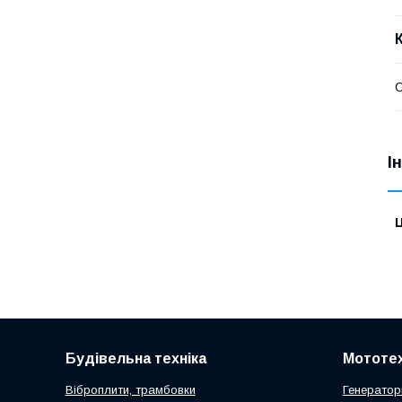
І
Ц
Будівельна техніка
Мототех
Віброплити, трамбовки
Генератор