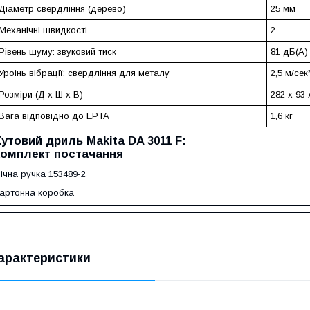
Діаметр свердління (дерево)
25 мм
Механічні швидкості
2
Рівень шуму: звуковий тиск
81 дБ(А)
Уроінь вібрації: свердління для металу
2,5 м/сек
Розміри (Д х Ш х В)
282 x 93 
Вага відповідно до EPTA
1,6 кг
Кутовий дриль Makita DA 3011 F:
комплект постачання
ічна ручка 153489-2
артонна коробка
арактеристики