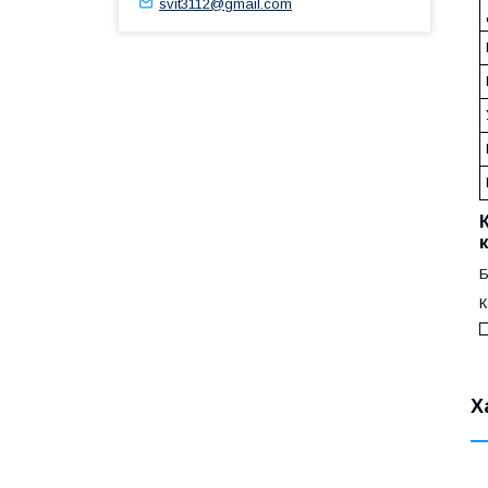
svit3112@gmail.com
Б
К
Х