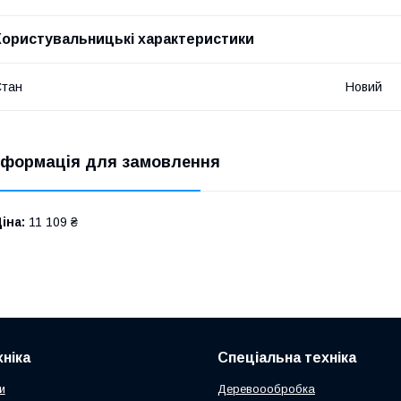
Користувальницькі характеристики
Стан
Новий
нформація для замовлення
іна:
11 109 ₴
ніка
Спеціальна техніка
и
Деревоообробка