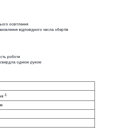
ього освітлення
ановлення відповідного числа обертів
ість роботи
 свердла однією рукою
-1
 хв
мм