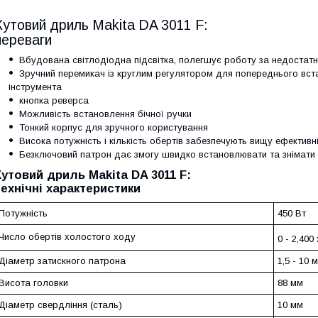
Кутовий дриль Makita DA 3011 F:
переваги
Вбудована світлодіодна підсвітка, полегшує роботу за недостатн
Зручний перемикач із круглим регулятором для попереднього вст
інструмента
кнопка реверса
Можливість встановлення бічної ручки
Тонкий корпус для зручного користування
Висока потужність і кількість обертів забезпечують вищу ефективн
Безключовий патрон дає змогу швидко встановлювати та знімати
Кутовий дриль Makita DA 3011 F:
технічні характеристики
Потужність
450 Вт
Число обертів холостого ходу
0 - 2,400
Діаметр затискного патрона
1,5 - 10 
Висота головки
88 мм
Діаметр свердління (сталь)
10 мм