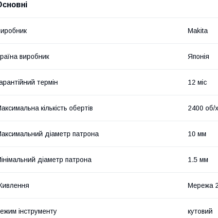
Основні
иробник
Makita
раїна виробник
Японія
арантійний термін
12 міс
аксимальна кількість обертів
2400 об/
аксимальний діаметр патрона
10 мм
інімальний діаметр патрона
1.5 мм
Живлення
Мережа 
ежим інструменту
кутовий