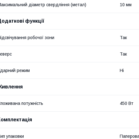
аксимальний діаметр свердління (метал)
10 мм
Додаткові функції
ідсвічування робочої зони
Так
еверс
Так
дарний режим
Ні
Живлення
поживана потужність
450 Вт
Комплектація
ип упаковки
Паперова