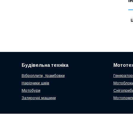
І
Ц
Будівельна техніка
Мототех
Віброплити, трамбовки
Генератор
Нарізчики швів
Мотоблоки
Мотобури
Снігоприб
Затирочні машини
Мотопомп