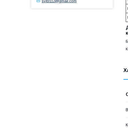
svit3112@gmail.com
Б
К
Х
В
К