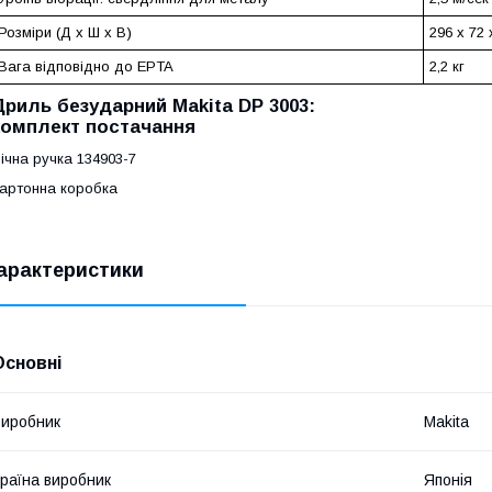
Розміри (Д х Ш х В)
296 x 72
Вага відповідно до EPTA
2,2 кг
Дриль безударний Makita DP 3003:
комплект постачання
ічна ручка 134903-7
артонна коробка
арактеристики
Основні
иробник
Makita
раїна виробник
Японія