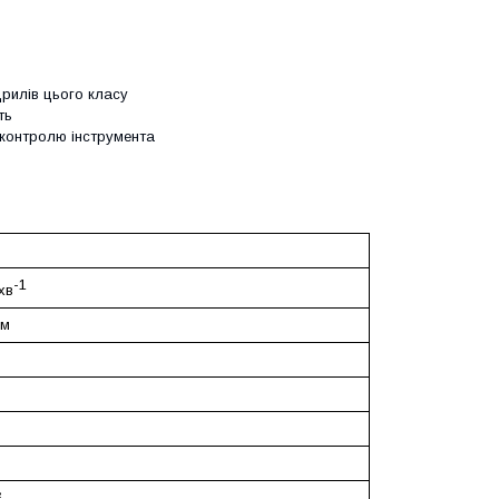
рилів цього класу
ть
 контролю інструмента
-1
 хв
мм
²