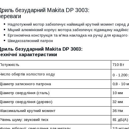
Дриль безударний Makita DP 3003:
переваги
Надпотужний мотор забезпечує найвищий крутний момент серед д
Міцний алюмінієвий корпус мотора забезпечує підвищену надійніс
Ергономічна конструкція та м'яка накладка на ручці для кращого
Швидкозатискний патрон
Дриль безударний Makita DP 3003:
технічні характеристики
Потужність
710 Вт
Число обертів холостого ходу
0 - 1.200
Діаметр затискного патрона
0,8 - 10 
Діаметр свердління (сталь)
10 мм
Діаметр свердління (дерево)
32 мм
Максимальний крутний момент
36 Нм
Рівень шуму: звуковий тиск
81 дБ(А)
Уроінь вібрації: свердління для металу
2,5 м/сек