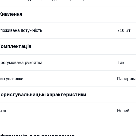
Живлення
поживана потужність
710 Вт
Комплектація
рогумована рукоятка
Так
ип упаковки
Паперова
Користувальницькі характеристики
Стан
Новий