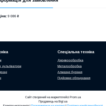
нформація для замовлення
іна:
9 086 ₴
ніка
Спеціальна техніка
и
Деревоообробка
, культіватори
Металообробка
ирачі
Алмазне буріння
и
Підйомне обладнання
Сайт створений на маркетплейсі
Prom.ua
Продавець на Bigl.ua
Електро-мотоцентр |
Поскаржитися на контент
|
Політика конфіденційності