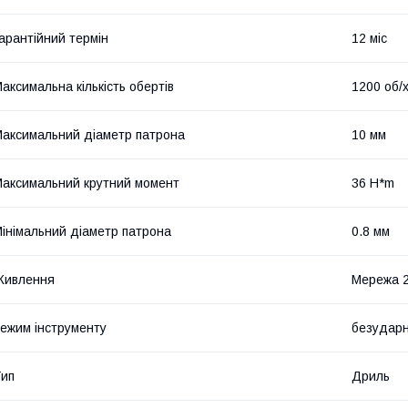
арантійний термін
12 міс
аксимальна кількість обертів
1200 об/
аксимальний діаметр патрона
10 мм
аксимальний крутний момент
36 H*m
інімальний діаметр патрона
0.8 мм
Живлення
Мережа 
ежим інструменту
безудар
ип
Дриль