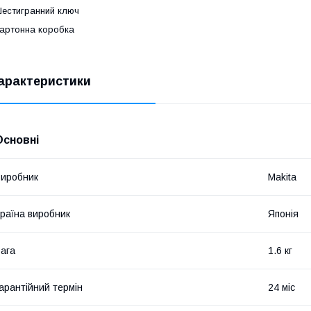
естигранний ключ
артонна коробка
арактеристики
Основні
иробник
Makita
раїна виробник
Японія
ага
1.6 кг
арантійний термін
24 міс