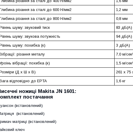
Глибина різання за сталі до 400 Н/мм2
1,6 мм
Глибина різання за сталі до 600 Н/мм2
1,2 мм
Глибина різання за сталі до 800 Н/мм2
0,8 мм
Рівень шуму: звуковий тиск
83 дБ(А)
Рівень шуму: звукова потужність
94 дБ(А)
Рівень шуму: похибка (к)
3 дБ(А)
Вібрації: різання металу
7,0 м/сек
Уроінь вібрації: похибка (к)
1,5 м/сек
Розміри (Д х Ш х В)
261 x 75
Вага відповідно до EPTA
1,6 кг
Висечні ножиці Makita JN 1601:
комплект постачання
уансон (встановлений)
атриця (встановлений)
римач матриці (встановлений)
айковий ключ