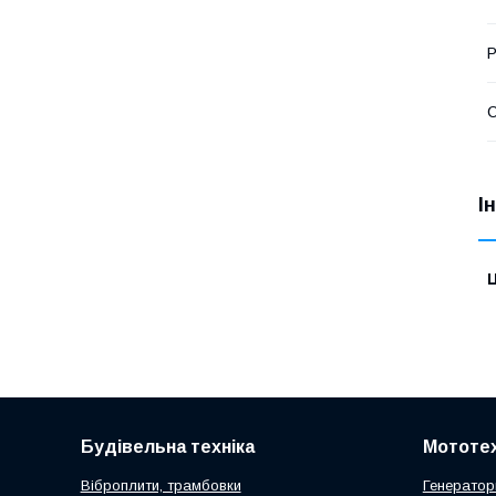
Р
І
Ц
Будівельна техніка
Мототех
Віброплити, трамбовки
Генератор