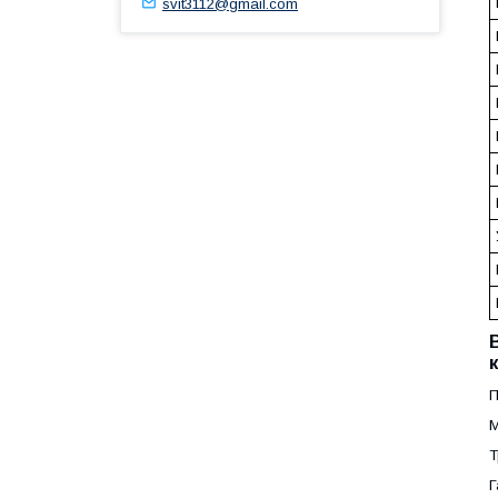
svit3112@gmail.com
П
М
Т
Г