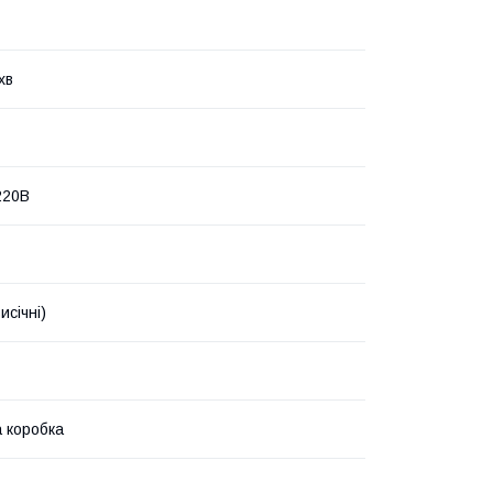
хв
220В
исічні)
 коробка