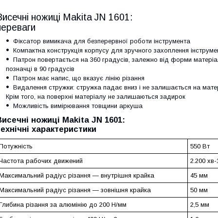
Висечні ножиці Makita JN 1601:
переваги
Фіксатор вимикача для безперервної роботи інструмента
Компактна конструкція корпусу для зручного захоплення інструме
Патрон повертається на 360 градусів, залежно від форми матеріал
позначці в 90 градусів
Патрон має напис, що вказує лінію різання
Видалення стружки: стружка падає вниз і не залишається на матер
Крім того, на поверхні матеріалу не залишаються задирок
Можливість вимірювання товщини аркуша
Висечні ножиці Makita JN 1601:
технічні характеристики
Потужність
550 Вт
Частота рабочих движений
2.200 хв-
Максимальний радіус різання — внутрішня крайка
45 мм
Максимальний радіус різання — зовнішня крайка
50 мм
Глибина різання за алюмінію до 200 Н/мм
2,5 мм