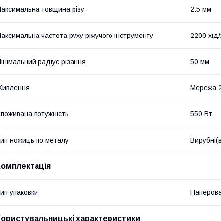
аксимальна товщина різу
2.5 мм
аксимальна частота руху ріжучого інструменту
2200 хід/
інімальний радіус різання
50 мм
Живлення
Мережа 
поживана потужність
550 Вт
ип ножиць по металу
Вирубні(в
Комплектація
ип упаковки
Паперова
Користувальницькі характеристики