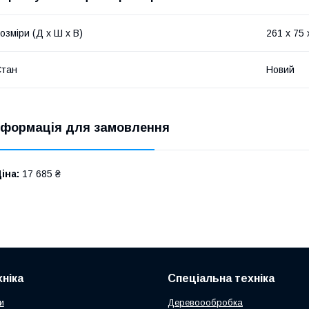
озміри (Д х Ш х В)
261 x 75 
Стан
Новий
нформація для замовлення
іна:
17 685 ₴
ніка
Спеціальна техніка
и
Деревоообробка