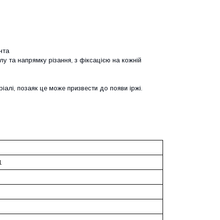
нта
у та напрямку різання, з фіксацією на кожній
іалі, позаяк це може призвести до появи іржі.
1