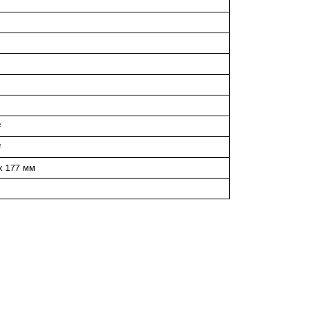
²
²
 x 177 мм