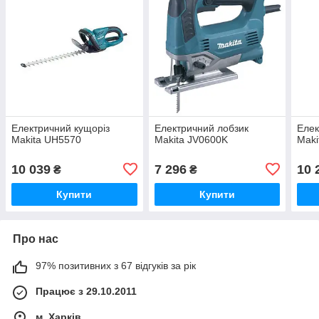
Електричний кущоріз
Електричний лобзик
Елек
Makita UH5570
Makita JV0600K
Maki
10 039
7 296
10 
₴
₴
Купити
Купити
Про нас
97% позитивних з 67 відгуків за рік
Працює з 29.10.2011
м. Харків