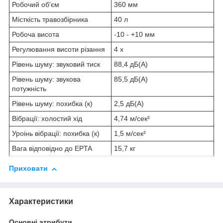
Робочий об'єм
360 мм
Місткість травозбірника
40 л
Робоча висота
-10 - +10 мм
Регулювання висоти різання
4 x
Рівень шуму: звуковий тиск
88,4 дБ(А)
Рівень шуму: звукова
85,5 дБ(А)
потужність
Рівень шуму: похибка (к)
2,5 дБ(А)
Вібрації: холостий хід
4,74 м/сек²
Уроінь вібрації: похибка (к)
1,5 м/сек²
Вага відповідно до EPTA
15,7 кг
Приховати
Характеристики
Основні атрибути