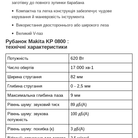
заготівку до повного зупинки барабана
Компактна та легка конструкція забезпечує чудове
керування й маневровість інструмента
Використання двостороннього або широкого леза
Великий V-паз
Рубанок Makita KP 0800 :
технічні характеристики
620 Вт
Потужність
17.000 хв-1
Число обертів
82 мм
Ширина стругання
0 - 2,5 мм
Глибина стругання
Максимальна глибина паза
9 мм
Рівень шуму: звуковий тиск
89 дБ(А)
Рівень шуму: звукова
100 дБ(А)
потужність
Рівень шуму: похибка (к)
3 дБ(А)