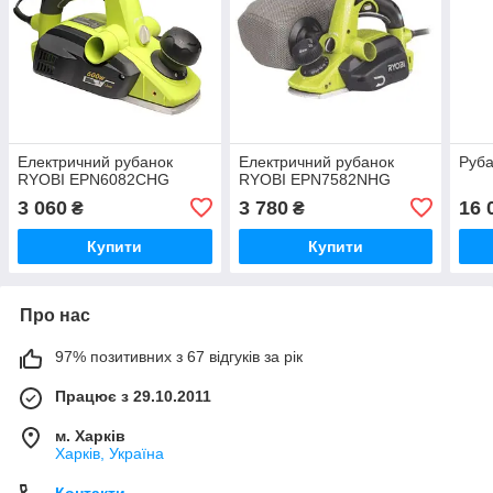
Електричний рубанок
Електричний рубанок
Руба
RYOBI EPN6082CHG
RYOBI EPN7582NHG
3 060
3 780
16 
₴
₴
Купити
Купити
Про нас
97% позитивних з 67 відгуків за рік
Працює з 29.10.2011
м. Харків
Харків, Україна
Контакти