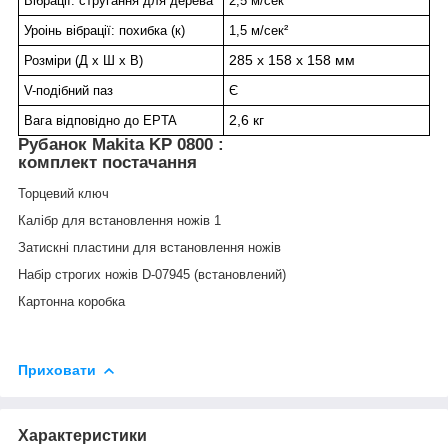
Вібрації: стругання для дерева
2,5 м/сек²
Уроінь вібрації: похибка (к)
1,5 м/сек²
285 x 158 x 158 мм
Розміри (Д х Ш х В)
V-подібний паз
Є
2,6 кг
Вага відповідно до EPTA
Рубанок Makita KP 0800 :
комплект постачання
Торцевий ключ
Калібр для встановлення ножів 1
Затискні пластини для встановлення ножів
Набір строгих ножів D-07945 (встановлений)
Картонна коробка
Приховати
Характеристики