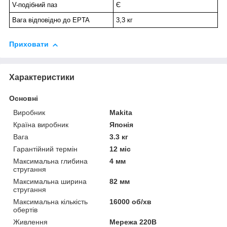
V-подібний паз
Є
Вага відповідно до EPTA
3,3 кг
Приховати
Характеристики
Основні
Виробник
Makita
Країна виробник
Японія
Вага
3.3 кг
Гарантійний термін
12 міс
Максимальна глибина
4 мм
стругання
Максимальна ширина
82 мм
стругання
Максимальна кількість
16000 об/хв
обертів
Живлення
Мережа 220В