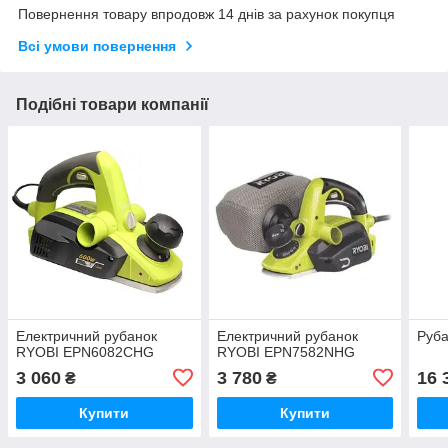
Повернення товару впродовж 14 днів за рахунок покупця
Всі умови повернення
Подібні товари компанії
Електричний рубанок
Електричний рубанок
Руба
RYOBI EPN6082CHG
RYOBI EPN7582NHG
3 060
3 780
16 
₴
₴
Купити
Купити