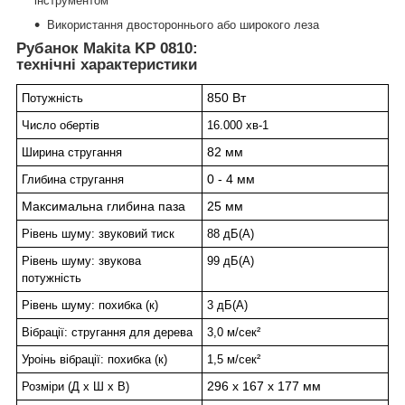
інструментом
Використання двостороннього або широкого леза
Рубанок Makita KP 0810:
технічні характеристики
850 Вт
Потужність
Число обертів
16.000 хв-1
82 мм
Ширина стругання
0 - 4 мм
Глибина стругання
Максимальна глибина паза
25 мм
Рівень шуму: звуковий тиск
88 дБ(А)
Рівень шуму: звукова
99 дБ(А)
потужність
Рівень шуму: похибка (к)
3 дБ(А)
Вібрації: стругання для дерева
3,0 м/сек²
Уроінь вібрації: похибка (к)
1,5 м/сек²
296 x 167 x 177 мм
Розміри (Д х Ш х В)