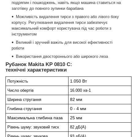
подряпин і пошкоджень, навіть якщо машина ставиться на
заготівку до повного зупинки барабана
Можливість видалення тирси з правого або лівого боку
корпусу. Регулювання видалення тирси забезпечує
максимальний комфорт користувача під час роботи з
інструментом
Великий і зручний важіль для високої ефективності
роботи
Використання двостороннього або широкого леза
Рубанок Makita KP 0810 C:
технічні характеристики
1.050 Вт
Потужність
Число обертів
16.000 хв-1
82 мм
Ширина стругання
0 - 4 мм
Глибина стругання
Максимальна глибина паза
25 мм
Рівень шуму: звуковий тиск
82 дБ(А)
Рівень шуму: звукова
93 дБ(А)