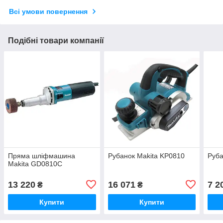
Всі умови повернення
Подібні товари компанії
Пряма шліфмашина
Рубанок Makita KP0810
Руба
Makita GD0810C
13 220
16 071
7 2
₴
₴
Купити
Купити