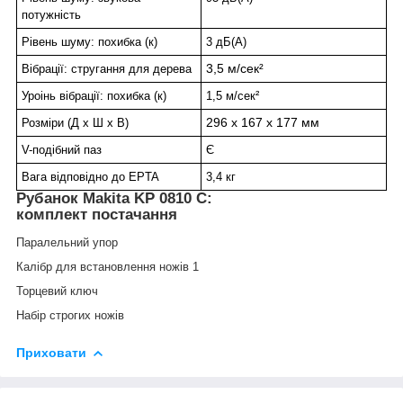
потужність
Рівень шуму: похибка (к)
3 дБ(А)
3,5 м/сек²
Вібрації: стругання для дерева
Уроінь вібрації: похибка (к)
1,5 м/сек²
296 x 167 x 177 мм
Розміри (Д х Ш х В)
V-подібний паз
Є
Вага відповідно до EPTA
3,4 кг
Рубанок Makita KP 0810 C:
комплект постачання
Паралельний упор
Калібр для встановлення ножів 1
Торцевий ключ
Набір строгих ножів
Приховати