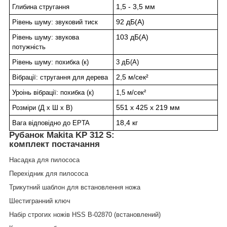
1,5 - 3,5 мм
Глибина стругання
92 дБ(А)
Рівень шуму: звуковий тиск
103 дБ(А)
Рівень шуму: звукова
потужність
Рівень шуму: похибка (к)
3 дБ(А)
2,5 м/сек²
Вібрації: стругання для дерева
Уроінь вібрації: похибка (к)
1,5 м/сек²
551 x 425 x 219 мм
Розміри (Д х Ш х В)
18,4 кг
Вага відповідно до EPTA
Рубанок Makita KP 312 S:
комплект постачання
Насадка для пилососа
Перехідник для пилососа
Трикутний шаблон для встановлення ножа
Шестигранний ключ
Набір строгих ножів HSS B-02870 (встановлений)