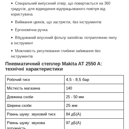
Спеціальний випускний отвір, що повертається на 360
градусів, для відведення відпрацьованого повітря від
користувача
Виймання цвяхів, що застрягли, без інструментів
Ергономічна ручка
Вбудований впускний фільтр запобігає потраплянню пилу
в інструмент
Можливість регулювання глибини забивання без
інструментів
Пневматичний степлер Makita AT 2550 A:
технічні характеристики
4,5 - 8,5 бар
Робочий тиск
Місткість магазина
140
Довжина скоби
25 - 50 мм
25 мм
Ширина скоби
Рівень шуму: звуковий тиск
84 дБ(А)
Рівень шуму: звукова
97 дБ(А)
потужність