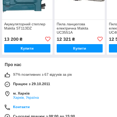
Акумуляторний степлер
Пила ланцюгова
Пил
Makita ST113DZ
електрична Makita
елек
UC3551A
UC4
13 200
12 321
12 
₴
₴
Купити
Купити
Про нас
97% позитивних з 67 відгуків за рік
Працює з 29.10.2011
м. Харків
Харків, Україна
Контакти
Сьогодні працює з 08:00 до 15:00