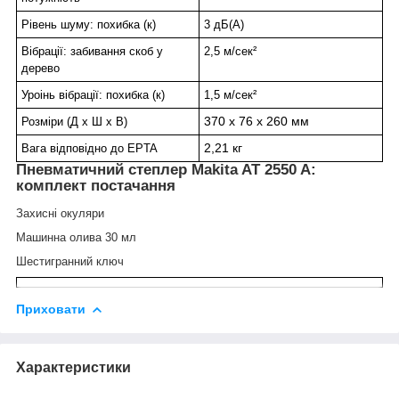
Рівень шуму: похибка (к)
3 дБ(А)
Вібрації: забивання скоб у
2,5 м/сек²
дерево
Уроінь вібрації: похибка (к)
1,5 м/сек²
370 x 76 x 260 мм
Розміри (Д х Ш х В)
2,21 кг
Вага відповідно до EPTA
Пневматичний степлер Makita AT 2550 A:
комплект постачання
Захисні окуляри
Машинна олива 30 мл
Шестигранний ключ
Приховати
Характеристики