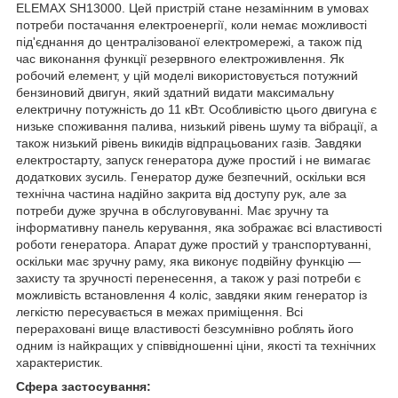
ELEMAX
SH13000. Цей пристрій стане незамінним в умовах
потреби постачання електроенергії, коли немає можливості
під'єднання до централізованої електромережі, а також під
час виконання функції резервного електроживлення. Як
робочий елемент, у цій моделі використовується потужний
бензиновий двигун, який здатний видати максимальну
електричну потужність до 11 кВт. Особливістю цього двигуна є
низьке споживання палива, низький рівень шуму та вібрації, а
також низький рівень викидів відпрацьованих газів. Завдяки
електростарту, запуск генератора дуже простий і не вимагає
додаткових зусиль. Генератор дуже безпечний, оскільки вся
технічна частина надійно закрита від доступу рук, але за
потреби дуже зручна в обслуговуванні. Має зручну та
інформативну панель керування, яка зображає всі властивості
роботи генератора. Апарат дуже простий у транспортуванні,
оскільки має зручну раму, яка виконує подвійну функцію —
захисту та зручності перенесення, а також у разі потреби є
можливість встановлення 4 коліс, завдяки яким генератор із
легкістю пересувається в межах приміщення. Всі
перераховані вище властивості безсумнівно роблять його
одним із найкращих у співвідношенні ціни, якості та технічних
характеристик.
Сфера застосування: