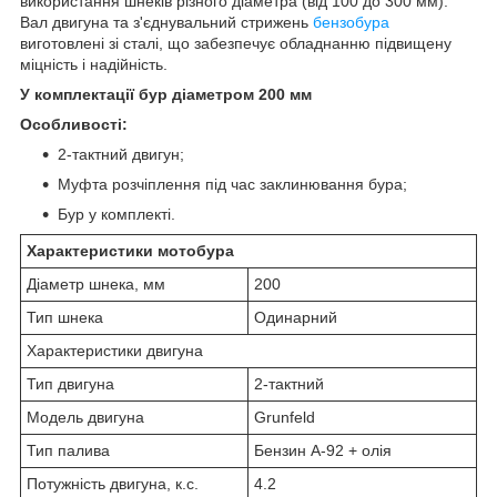
використання шнеків різного діаметра (від 100 до 300 мм).
Вал двигуна та з'єднувальний стрижень
бензобура
виготовлені зі сталі, що забезпечує обладнанню підвищену
міцність і надійність.
У комплектації бур діаметром 200 мм
Особливості:
2-тактний двигун;
Муфта розчіплення під час заклинювання бура;
Бур у комплекті.
Характеристики мотобура
Діаметр шнека, мм
200
Тип шнека
Одинарний
Характеристики двигуна
Тип двигуна
2-тактний
Модель двигуна
Grunfeld
Тип палива
Бензин А-92 + олія
Потужність двигуна, к.с.
4.2