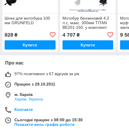
Шнек для мотобура 100
Мотобур бензиновий 4,2
Мото
мм GRUNFELD
л.с, макс. 300мм TITAN
муф
BE201-150, у комплекті
закл
шнек 150мм
BE25
828
4 707
9 5
₴
₴
шне
Купити
Купити
Про нас
97% позитивних з 67 відгуків за рік
Працює з 29.10.2011
м. Харків
Харків, Україна
Контакти
Сьогодні працює з 08:00 до 15:30
Показати весь графік роботи