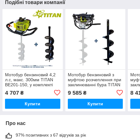
Подібні товари компанії
Мотобур бензиновий 4,2
Мотобур бензиновий з
Мото
л.с, макс. 300мм TITAN
муфтою розчеплення при
муф
BE201-150, у комплекті
заклинюванні бура TITAN
закл
шнек 150мм
BE250A-200 , в комплекті
BE25
4 707
9 585
8 4
₴
₴
шнек 200мм
Купити
Купити
Про нас
97% позитивних з 67 відгуків за рік