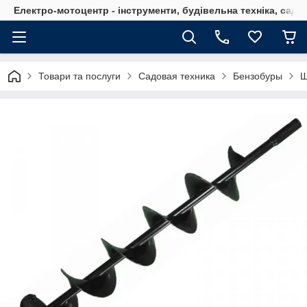
Електро-мотоцентр - інструменти, будівельна техніка, садов
Товари та послуги
Садовая техника
Бензобуры
Ш