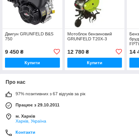
Двигун GRUNFELD B&S
Мотоблок бензиновий
Бенз
750
GRUNFELD T20X-3
бруд
FPT
9 450
12 780
14 
₴
₴
Купити
Купити
Про нас
97% позитивних з 67 відгуків за рік
Працює з 29.10.2011
м. Харків
Харків, Україна
Контакти