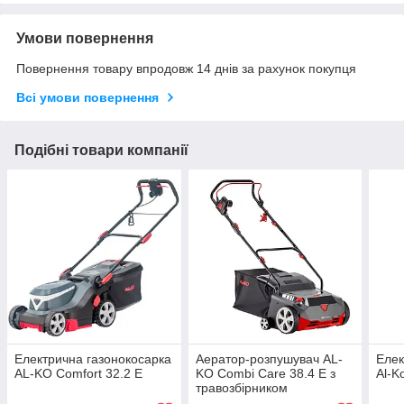
Умови повернення
Повернення товару впродовж 14 днів за рахунок покупця
Всі умови повернення
Подібні товари компанії
Електрична газонокосарка
Аератор-розпушувач AL-
Елек
AL-KO Comfort 32.2 E
KO Combi Care 38.4 E з
Al-K
травозбірником