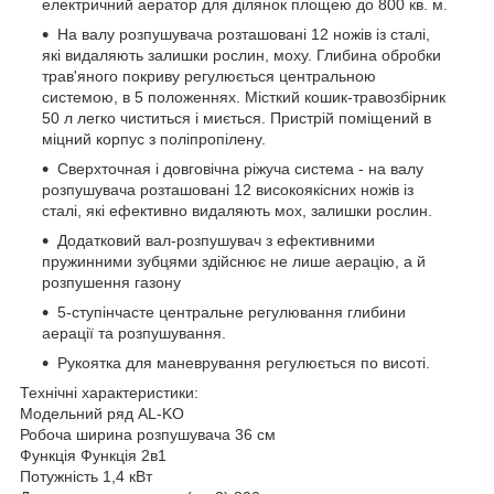
електричний аератор для ділянок площею до 800 кв. м.
На валу розпушувача розташовані 12 ножів із сталі,
які видаляють залишки рослин, моху. Глибина обробки
трав'яного покриву регулюється центральною
системою, в 5 положеннях. Місткий кошик-травозбірник
50 л легко чиститься і миється. Пристрій поміщений в
міцний корпус з поліпропілену.
Сверхточная і довговічна ріжуча система - на валу
розпушувача розташовані 12 високоякісних ножів із
сталі, які ефективно видаляють мох, залишки рослин.
Додатковий вал-розпушувач з ефективними
пружинними зубцями здійснює не лише аерацію, а й
розпушення газону
5-ступінчасте центральне регулювання глибини
аерації та розпушування.
Рукоятка для маневрування регулюється по висоті.
Технічні характеристики:
Модельний ряд
AL-KO
Робоча ширина розпушувача
36 см
Функція
Функція 2в1
Потужність 1,4 кВт