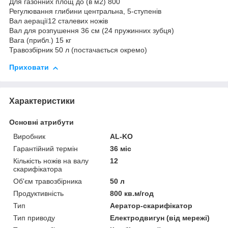
Для газонних площ до (в м2)
800
Регулювання глибини
центральна, 5-ступенів
Вал аерації12 сталевих ножів
Вал для розпушення 36 см (24 пружинних зубця)
Вага (прибл.)
15 кг
Травозбірник 50 л (постачається окремо)
Приховати
Характеристики
Основні атрибути
Виробник
AL-KO
Гарантійний термін
36 міс
Кількість ножів на валу
12
скарифікатора
Об'єм травозбірника
50 л
Продуктивність
800 кв.м/год
Тип
Аератор-скарифікатор
Тип приводу
Електродвигун (від мережі)