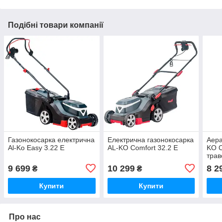
Подібні товари компанії
Газонокосарка електрична
Електрична газонокосарка
Аера
Al-Ko Easy 3.22 E
AL-KO Comfort 32.2 E
KO C
трав
9 699
10 299
8 2
₴
₴
Купити
Купити
Про нас