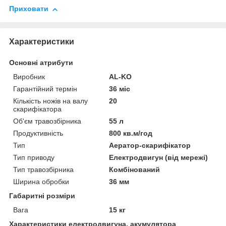
Приховати
Характеристики
Основні атрибути
Виробник
AL-KO
Гарантійний термін
36 міс
Кількість ножів на валу
20
скарифікатора
Об'єм травозбірника
55 л
Продуктивність
800 кв.м/год
Тип
Аератор-скарифікатор
Тип приводу
Електродвигун (від мережі)
Тип травозбірника
Комбінований
Ширина обробки
36 мм
Габаритні розміри
Вага
15 кг
Характеристики електродвигуна, акумулятора