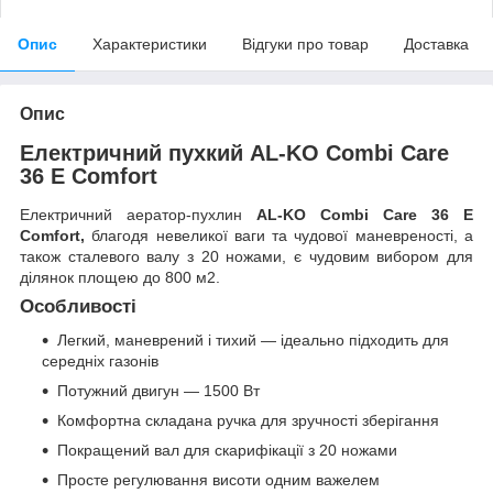
Опис
Характеристики
Відгуки про товар
Доставка
Опис
Електричний пухкий AL-KO Combi Care
36 E Comfort
Електричний аератор-пухлин
AL-KO Combi Care 36 E
Comfort,
б
лагодя невеликої ваги та чудової маневреності, а
також сталевого валу з 20 ножами, є чудовим вибором для
ділянок площею до 800 м2.
Особливості
Легкий, маневрений і тихий — ідеально підходить для
середніх газонів
Потужний двигун — 1500 Вт
Комфортна складана ручка для зручності зберігання
Покращений вал для скарифікації з 20 ножами
Просте регулювання висоти одним важелем