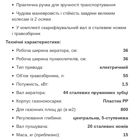
Практична ручка для зручності транспортування
Чудова маневровість і стійкість завдяки великим
колесам із 2 осями
У комплекті
скарифікувальний вал зі сталевим ножем
і травозбірник
Технічні характеристики:
Робоча ширина аератора, см:
36
Робоча ширина пухкихлителів, см:
36
Тип привода:
електричний
Об'єм травозбірника, л:
55
Потужність, кВт:
1,5
Вал аератора:
44 сталевих пружинних зубці
Корпус газонокосарки:
Пластик PP
Для газонних площ до (в м2):
800
Регулювання глибини:
центральна, 5-ступенева
Вал пухшувача:
20 сталевих ножів
Маса, кг (приблизно):
15