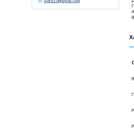
Д
svit3112@gmail.com
П
А
В
Х
В
П
Р
Р