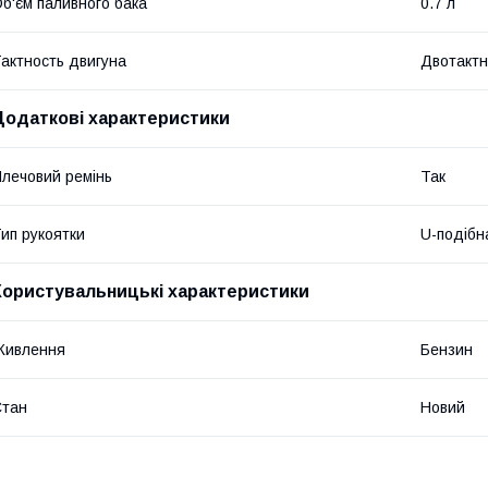
б'єм паливного бака
0.7 л
актность двигуна
Двотакт
Додаткові характеристики
лечовий ремінь
Так
ип рукоятки
U-подібн
Користувальницькі характеристики
Живлення
Бензин
Стан
Новий