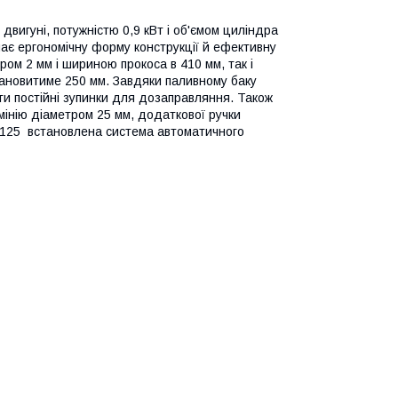
игуні, потужністю 0,9 кВт і об'ємом циліндра
має ергономічну форму конструкції й ефективну
ром 2 мм і шириною прокоса в 410 мм, так і
ановитиме 250 мм. Завдяки паливному баку
ити постійні зупинки для дозаправляння. Також
юмінію діаметром 25 мм, додаткової ручки
 4125 встановлена система автоматичного