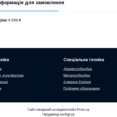
нформація для замовлення
іна:
8 599 ₴
ніка
Спеціальна техніка
и
Деревоообробка
, культіватори
Металообробка
ирачі
Алмазне буріння
и
Підйомне обладнання
Сайт створений на маркетплейсі
Prom.ua
Продавець на Bigl.ua