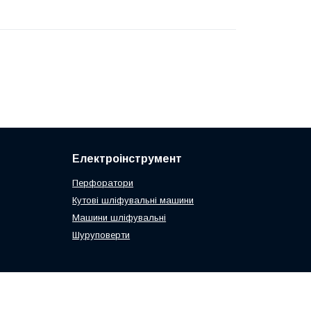
Електроінструмент
Перфоратори
Кутові шліфувальні машини
Машини шліфувальні
Шуруповерти