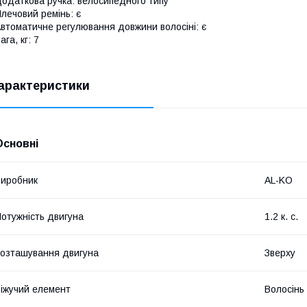
одаткова ручка: велосипедного типу
лечовий ремінь: є
втоматичне регулювання довжини волосіні: є
ага, кг: 7
арактеристики
Основні
иробник
AL-KO
отужність двигуна
1.2 к. с.
озташування двигуна
Зверху
іжучий елемент
Волосінь 