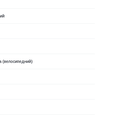
ний
а (велосипедний)