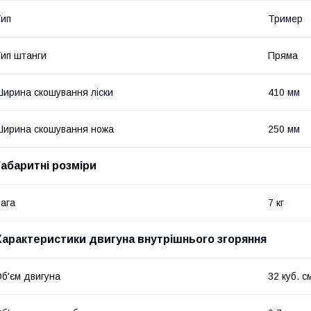
ип
Тример
ип штанги
Пряма
ирина скошування ліски
410 мм
ирина скошування ножа
250 мм
Габаритні розміри
ага
7 кг
Характеристики двигуна внутрішнього згоряння
б'єм двигуна
32 куб. с