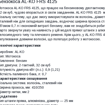
Бензокоса AL-KO FRS 4125
отокоса AL-KO FRS 4125, що працює на бензиновому двотактному дв
2 см куб, чудово впорається зі своїм завданням. AL-KO FRS 4125 
ізальну систему, що дає змогу використовувати як волосінь, діамет
талевий ніж для складніших завдань, водночас ширина прокоса ст
б'ємом 0,7 л і економній витраті бензину, вам не знадобиться роб
арто звернути увагу на наявність у цій моделі прямої штанги з ал
елосипедного типу та плечового ременя. Крім цього, у AL-KO FRS
егулювання довжини волосіні, що полегшує роботу з мотокосою.
ехнічні характеристики
иробник: AL-KO
ип: Мотокоса
ивлення: бензин
ип двигуна: 2-тактний, 32 см куб
отужність двигуна кВт (л.с.): 0,9 (1,21)
істкість паливного бака, л: 0,7
Характеристики скошування
ізальна система: волосінь, сталевий ніж
ирина прокоса, мм: 410/250
іаметр нитки, мм:2
Додатково
ип штанги пряма, алюмінієва, діаметр — 25 мм