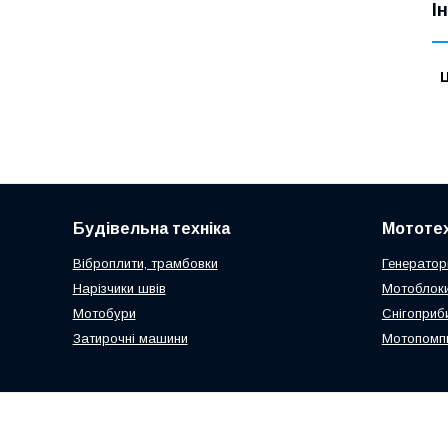
І
Ц
Будівельна техніка
Мототех
Віброплити, трамбовки
Генератор
Нарізчики швів
Мотоблоки
Мотобури
Снігоприб
Затирочні машини
Мотопомп