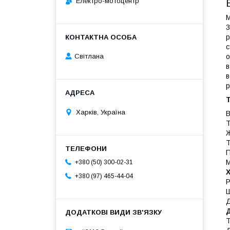
Електро-мотоцентр
М
3
р
с
о
Світлана
в
в
р
Т
Харків, Україна
В
Т
Ж
Т
П
М
+380 (50) 300-02-31
+380 (97) 465-44-04
Р
Ш
Д
Т