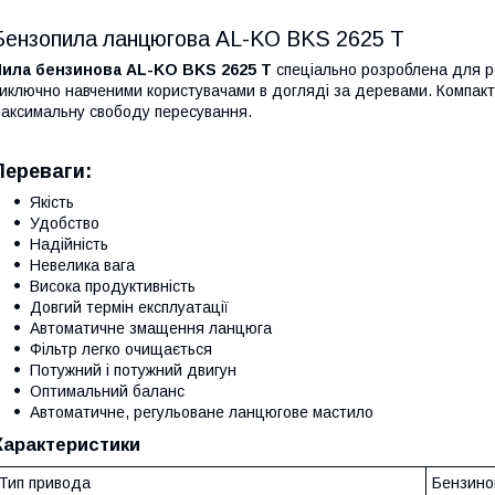
Бензопила ланцюгова AL-KO BKS 2625 Т
Пила бензинова AL-KO BKS 2625 T
спеціально розроблена для р
иключно навченими користувачами в догляді за деревами. Компактн
аксимальну свободу пересування.
Переваги:
Якість
Удобство
Надійність
Невелика вага
Висока продуктивність
Довгий термін експлуатації
Автоматичне змащення ланцюга
Фільтр легко очищається
Потужний і потужний двигун
Оптимальний баланс
Автоматичне, регульоване ланцюгове мастило
Характеристики
Тип привода
Бензино