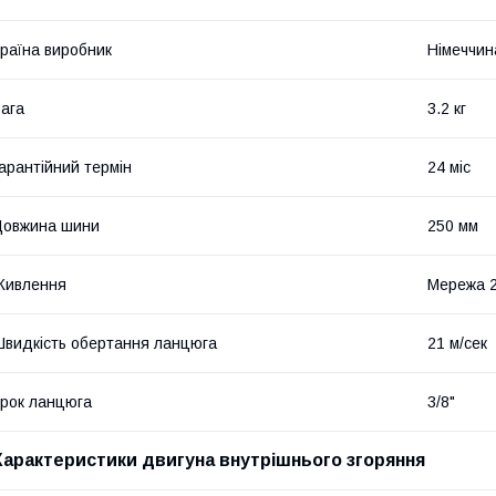
раїна виробник
Німеччин
ага
3.2 кг
арантійний термін
24 міс
Довжина шини
250 мм
Живлення
Мережа 
видкість обертання ланцюга
21 м/сек
рок ланцюга
3/8"
Характеристики двигуна внутрішнього згоряння