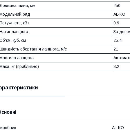
Довжина шини, мм
250
Модельний ряд
AL-KO
Потужність, кВт
0.9
Натяг ланцюга
За допо
Об'єм, куб. см
25.4
Швидкість обертання ланцюга, м/с
21
Мастило ланцюга
Автомат
Маса, кг (приблизно)
3.2
арактеристики
Основні
иробник
AL-KO