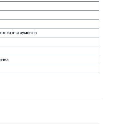
могою інструментів
ична