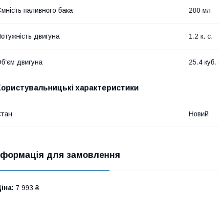
мність паливного бака
200 мл
отужність двигуна
1.2 к. с.
б'єм двигуна
25.4 куб.
Користувальницькі характеристики
Стан
Новий
нформація для замовлення
іна:
7 993 ₴