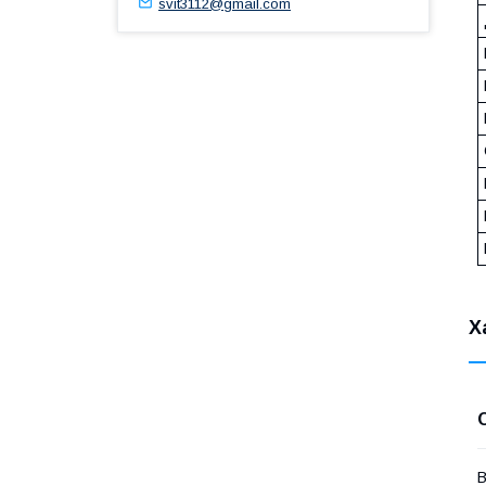
svit3112@gmail.com
Х
В