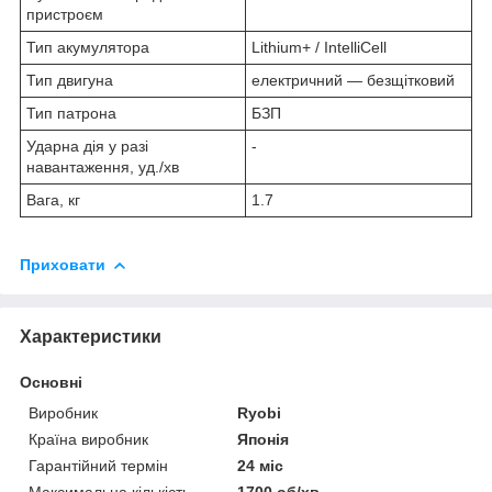
пристроєм
Тип акумулятора
Lithium+ / IntelliCell
Тип двигуна
електричний — безщітковий
Тип патрона
БЗП
Ударна дія у разі
-
навантаження, уд./хв
Вага, кг
1.7
Приховати
Характеристики
Основні
Виробник
Ryobi
Країна виробник
Японія
Гарантійний термін
24 міс
Максимальна кількість
1700 об/хв