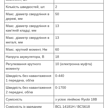
Кількість швидкостей, шт.
2
Макс. діаметр свердління в
50
дереві, мм
Макс. діаметр свердління в
13
кам'яній кладці, мм
Макс. діаметр свердління в
13
металі, мм
Макс. крутний момент, Нм
60
Напруга акумулятора, В
18
Регулювання крутного
10 (електронна муфта)
моменту
Швидкість без навантаження
0-440
1 передача, об/хв
Швидкість без навантаження
0-1700
2 передачі, об/хв
Сумісність
з усією лінійкою Ryobi 18В
Сумісність із зарядним
BCL 14181H / BCS618