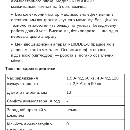
акумуляторного блока.
Модель R18DDBL-0
максимально компактна й ергономічна.
Без колекторний мотор максимально ефективний з
електронним контролем крутного моменту. Без щіткова
технологія забезпечить більшу потужність, безвідмовну
роботу
довгий час.
Висока
міцність апарата — ще одна
перевага цього апарату.
Цей двошвидкісний апарат R18DDBL-0 працює як із
деревом, так і з металом. Оснастили ефективною
підсвіткою (світлодіод) —
робота
в
погано
освітлених
місцях
Технічні характеристики
Час заряджання
1.5 А·год 60 хв, 4 А·год 120
акумулятора, хв
хв, 2,6 А·год 90 хв
Діаметр патрона, мм
13
Ємність акумулятора, А·год
-
Зарядний пристрій у
немає
комплекті
Кількість акумуляторів у
0
комплекті, шт.