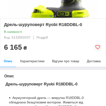
Дрель-шуруповерт Ryobi R18DDBL-0
В наявності
Код: 5133002437
Роздріб
6 165
₴
Опис
Характеристики
Відгуки про товар
Доставка
Опис
Дрель-шуруповерт Ryobi R18DDBL-0
Акумуляторний дриль — викрутка R18DDBL-0
обладнана
безщітковим мотором. Живиться від