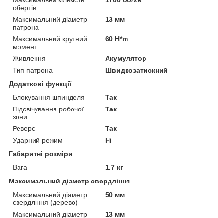
обертів
Максимальний діаметр
13 мм
патрона
Максимальний крутний
60 H*m
момент
Живлення
Акумулятор
Тип патрона
Швидкозатискний
Додаткові функції
Блокування шпинделя
Так
Підсвічування робочої
Так
зони
Реверс
Так
Ударний режим
Ні
Габаритні розміри
Вага
1.7 кг
Максимальний діаметр свердління
Максимальний діаметр
50 мм
свердління (дерево)
Максимальний діаметр
13 мм