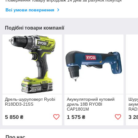
Повернення товару впродовж 14 днів за рахунок покупця
Всі умови повернення
Подібні товари компанії
Дрель-шуруповерт Ryobi
Акумуляторний кутовий
Шуру
R18DD3-215S
дриль 18В RYOBI
аку
CAP1801M
RAD
5 850
1 575
3 2
₴
₴
Про нас