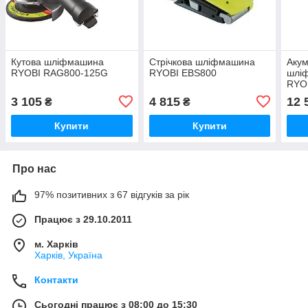
Кутова шліфмашина
Стрічкова шліфмашина
Акум
RYOBI RAG800-125G
RYOBI EBS800
шлі
RYO
ONE
3 105
4 815
12 
₴
₴
Купити
Купити
Про нас
97% позитивних з 67 відгуків за рік
Працює з 29.10.2011
м. Харків
Харків, Україна
Контакти
Сьогодні працює з 08:00 до 15:30