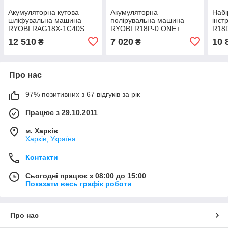
Акумуляторна кутова
Акумуляторна
Набі
шліфувальна машина
полірувальна машина
інст
RYOBI RAG18X-1C40S
RYOBI R18P-0 ONE+
R18
ONE+
(R18
12 510
7 020
10 
₴
₴
та 2 
Про нас
97% позитивних з 67 відгуків за рік
Працює з 29.10.2011
м. Харків
Харків, Україна
Контакти
Сьогодні працює з 08:00 до 15:00
Показати весь графік роботи
Про нас