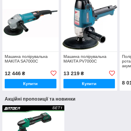
Машина полірувальна
Машина полірувальна
Пол
MAKITA SA7000C
MAKITA PV7000C
рота
аку
SET2
12 446
13 219
₴
₴
АКБ 
8 0
Купити
Купити
Акційні пропозиції та новинки