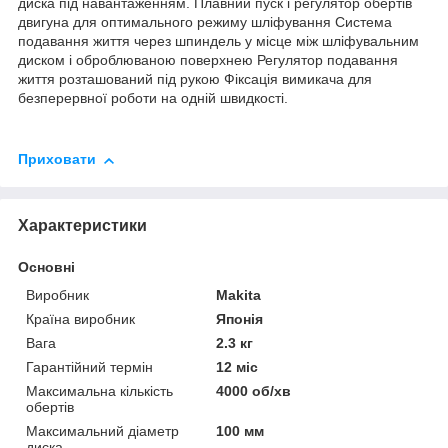
диска під навантаженням. Плавний пуск і регулятор обертів
двигуна для оптимального режиму шліфування Система
подавання життя через шпиндель у місце між шліфувальним
диском і оброблюваною поверхнею Регулятор подавання
життя розташований під рукою Фіксація вимикача для
безперервної роботи на одній швидкості.
Приховати
Характеристики
Основні
Виробник
Makita
Країна виробник
Японія
Вага
2.3 кг
Гарантійний термін
12 міс
Максимальна кількість
4000 об/хв
обертів
Максимальний діаметр
100 мм
диска