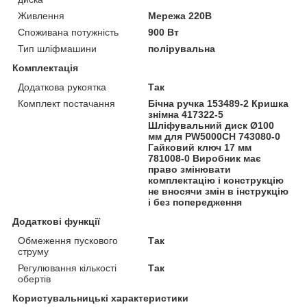
Живлення
Мережа 220В
Споживана потужність
900 Вт
Тип шліфмашини
полірувальна
Комплектація
Додаткова рукоятка
Так
Комплект постачання
Бічна ручка 153489-2 Кришка
знімна 417322-5
Шліфувальний диск Ø100
мм для PW5000CH 743080-0
Гайковий ключ 17 мм
781008-0 Виробник має
право змінювати
комплектацію і конструкцію
не вносячи змін в інструкцію
і без попередження
Додаткові функції
Обмеження пускового
Так
струму
Регулювання кількості
Так
обертів
Користувальницькі характеристики