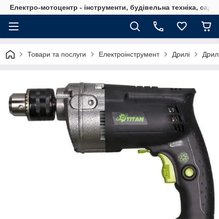
Електро-мотоцентр - інструменти, будівельна техніка, садов
Товари та послуги
Електроінструмент
Дрилі
Дрил