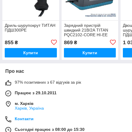
Дриль-шурупокрут ТИТАН
Зарядний пристрій
Двош
ПДШ300РЕ
швидкий 21В/2А TITAN
шур
PQC2102-CORE HI-EE
ПДШ
855
869
1 0
₴
₴
Купити
Купити
Про нас
97% позитивних з 67 відгуків за рік
Працює з 29.10.2011
м. Харків
Харків, Україна
Контакти
Сьогодні працює з 08:00 до 15:30