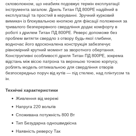
скловолокном, що неабияк подовжує термін експлуатації
інструмента загалом. Дриль Титан ПД 800РЕ надійний в
експлуатації та простий в керуванні. Зручний курковий
вимикач із блокувальною кнопкою для фіксації положення за
тривалого безперервного свердління додає комфорту в
роботі з дрилем Титан ПД 800РЕ. Реверс допоможе без
проблем витягти свердло з отвору будь-якої глибини,
водночас його вдосконалена конструкція забезпечує
рівномірний крутний момент за зворотного обертання.
Конструктивні особливості дриля Титан ПД 800РЕ, зокрема
відстань між віссю патрона та верхньою точкою корпусу,
роблять модель оптимальною для свердління отворів
безпосередньо поруч від кутів — під стелею, над плінтусом та
ін.
Технічні характеристики
Живлення від мережі
Напруга 220 вольтів
Споживана потужність 800 Вт
Тип Безударна одношвидкісна
Наявність реверсу Так