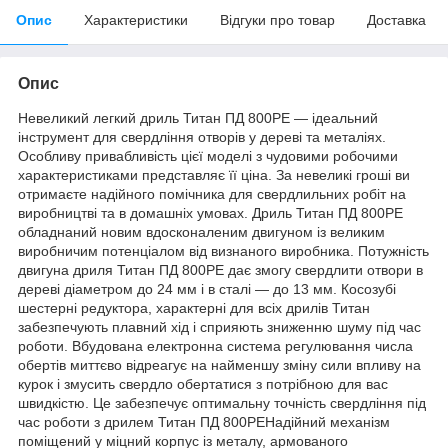
Опис
Характеристики
Відгуки про товар
Доставка
Опис
Невеликий легкий дриль Титан ПД 800РЕ — ідеальний
інструмент для свердління отворів у дереві та металіях.
Особливу привабливість цієї моделі з чудовими робочими
характеристиками представляє її ціна. За невеликі гроші ви
отримаєте надійного помічника для свердлильних робіт на
виробництві та в домашніх умовах. Дриль Титан ПД 800РЕ
обладнаний новим вдосконаленим двигуном із великим
виробничим потенціалом від визнаного виробника. Потужність
двигуна дриля Титан ПД 800РЕ дає змогу свердлити отвори в
дереві діаметром до 24 мм і в сталі — до 13 мм. Косозубі
шестерні редуктора, характерні для всіх дрилів Титан
забезпечують плавний хід і сприяють зниженню шуму під час
роботи. Вбудована електронна система регулювання числа
обертів миттєво відреагує на найменшу зміну сили впливу на
курок і змусить свердло обертатися з потрібною для вас
швидкістю. Це забезпечує оптимальну точність свердління під
час роботи з дрилем Титан ПД 800РЕНадійний механізм
поміщений у міцний корпус із металу, армованого