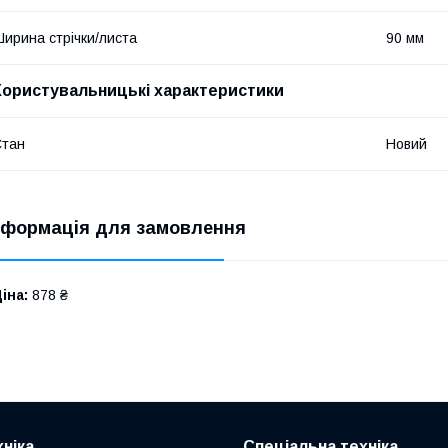
ирина стрічки/листа
90 мм
Користувальницькі характеристики
Стан
Новий
нформація для замовлення
іна:
878 ₴
ніка
Спеціальна техніка