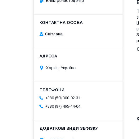
Електро-мотоцентр
Т
з
Ш
в
Світлана
З
р
Харків, Україна
+380 (50) 300-02-31
+380 (97) 465-44-04