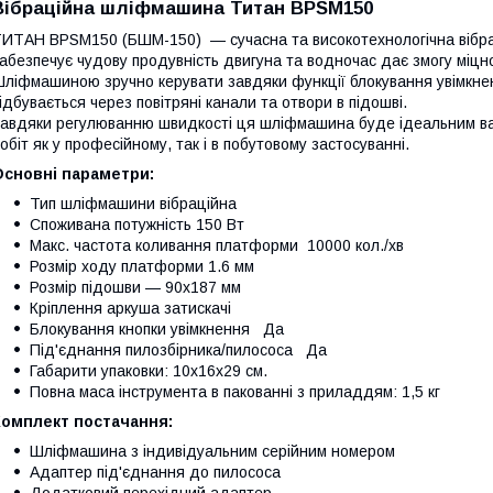
Вібраційна шліфмашина Титан BPSM150
ИТАН BPSM150 (БШМ-150) — сучасна та високотехнологічна вібра
абезпечує чудову продувність двигуна та водночас дає змогу міцн
ліфмашиною зручно керувати завдяки функції блокування увімкнен
ідбувається через повітряні канали та отвори в підошві.
авдяки регулюванню швидкості ця шліфмашина буде ідеальним ва
обіт як у професійному, так і в побутовому застосуванні.
Основні параметри:
Тип шліфмашини вібраційна
Споживана потужність 150 Вт
Макс. частота коливання платформи 10000 кол./хв
Розмір ходу платформи 1.6 мм
Розмір підошви — 90х187 мм
Кріплення аркуша затискачі
Блокування кнопки увімкнення Да
Під'єднання пилозбірника/пилососа Да
Габарити упаковки: 10х16х29 см.
Повна маса інструмента в пакованні з приладдям: 1,5 кг
Комплект постачання:
Шліфмашина з індивідуальним серійним номером
Адаптер під'єднання до пилососа
Додатковий перехідний адаптер