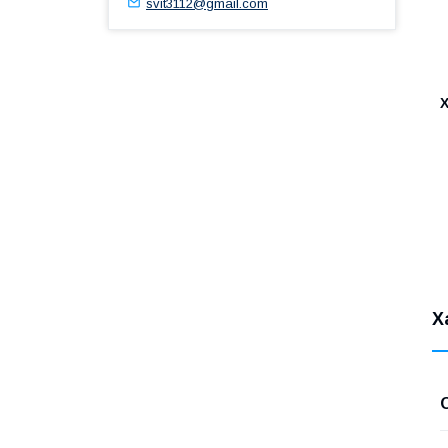
svit3112@gmail.com
Х
Х