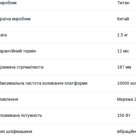
иробник
Титан
раїна виробник
Китай
ага
1.5 кг
арантійний термін
12 міс
овжина стрічки/листа
187 мм
аксимальна частота коливання платформи
10000 ко
Живлення
Мережа 
поживана потужність
150 Вт
Тип шліфмашини
вібрацій