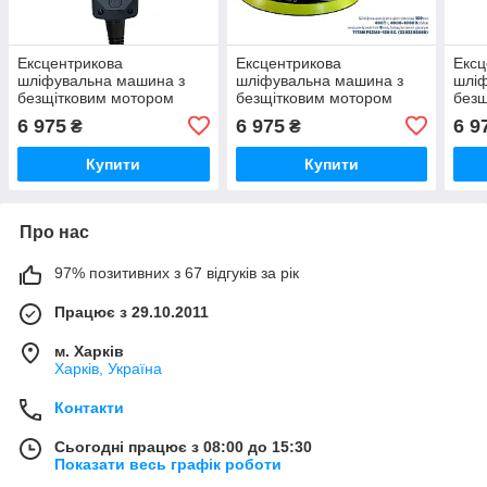
Ексцентрикова
Ексцентрикова
Ексц
шліфувальна машина з
шліфувальна машина з
шлі
безщітковим мотором
безщітковим мотором
безщ
TITAN PESM5-150EC
TITAN PESM8-150EC
TIT
6 975
6 975
6 9
₴
₴
Купити
Купити
Про нас
97% позитивних з 67 відгуків за рік
Працює з 29.10.2011
м. Харків
Харків, Україна
Контакти
Сьогодні працює з 08:00 до 15:30
Показати весь графік роботи