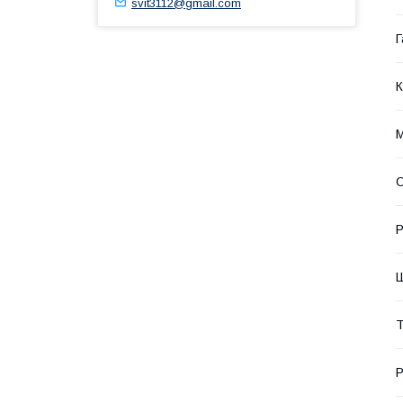
svit3112@gmail.com
Г
К
М
О
Р
Ш
Т
Р