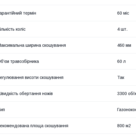
арантійний термін
60 міс
ількість коліс
4 шт.
аксимальна ширина скошування
460 мм
б'єм травозбірника
60 л
егулювання висоти скошування
Так
видкість обертання ножів
3300 об/
ип
Газоноко
екомендована площа скошування
800 м2