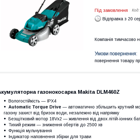
Під замовлення
Код
Відправка з 20 се
Компанія тимчасово 
повернення товару п
Акумуляторна газонокосарка Makita DLM460Z
Вологостійкість — IPX4
Automatic Torque Drive
— автоматично збільшить крутний мо
газону захист від бризок води, незалежно від напрямку
Безщітковий мотор 18Vx2 — живлення від двох літій-іонних ба
Тихий режим — зниження обертів до 2500 хв
Функція мульчування
Індикатор наповнення збірки для трави