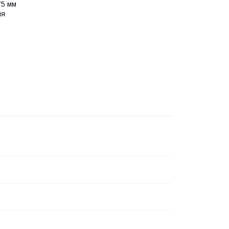
75 мм
ня