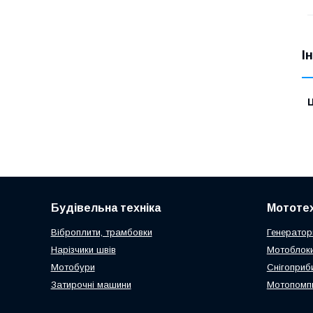
І
Ц
Будівельна техніка
Мототех
Віброплити, трамбовки
Генератор
Нарізчики швів
Мотоблоки
Мотобури
Снігоприб
Затирочні машини
Мотопомп