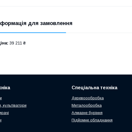
нформація для замовлення
іна:
39 211 ₴
ніка
Спеціальна техніка
и
Деревоообробка
, культіватори
Металообробка
ирачі
Алмазне буріння
и
Підйомне обладнання