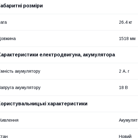
Габаритні розміри
ага
26.4 кг
Довжина
1518 мм
Характеристики електродвигуна, акумулятора
мність акумулятору
2 А. г
апруга акумулятору
18 В
Користувальницькі характеристики
Живлення
Акумулят
Стан
Новий