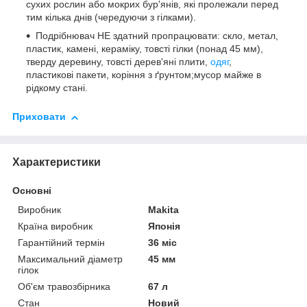
сухих рослин або мокрих бур'янів, які пролежали перед
тим кілька днів (чередуючи з гілками).
Подрібнювач НЕ здатний пропрацювати: скло, метал,
пластик, камені, кераміку, товсті гілки (понад 45 мм),
тверду деревину, товсті дерев'яні плити,
одяг
,
пластикові пакети, коріння з ґрунтом;мусор майже в
рідкому стані.
Приховати
Характеристики
Основні
Виробник
Makita
Країна виробник
Японія
Гарантійний термін
36 міс
Максимальний діаметр
45 мм
гілок
Об'єм травозбірника
67 л
Стан
Новий