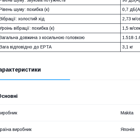
Рівень шуму: похибка (к)
0,7 дБ(А
Вібрації: холостий хід
2,73 м/с
Уроінь вібрації: похибка (к)
1,5 м/сек
Загальна довжина з косильною головкою
1.518-1.
Вага відповідно до EPTA
3,1 кг
арактеристики
Основні
иробник
Makita
раїна виробник
Японія