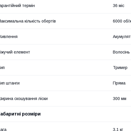
арантійний термін
36 міс
аксимальна кількість обертів
6000 об/
Живлення
Акумулят
іжучий елемент
Волосінь 
ип
Тример
ип штанги
Пряма
ирина скошування ліски
300 мм
Габаритні розміри
ага
3.1 кг