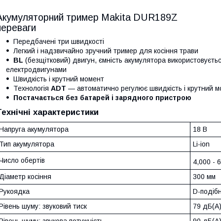
Акумуляторний тример Makita DUR189Z
переваги
Передбачені три швидкості
Легкий і надзвичайно зручний тример для косіння трави
BL
(безщітковий) двигун, ємність акумулятора використовуєть
електродвигунами
Швидкість і крутний момент
Технологія
AD
T
— автоматично регулює швидкість і крутний м
Постачається без батарей і зарядного пристрою
Технічні характеристики
Напруга акумулятора
18 В
Тип акумулятора
Li-ion
Число обертів
4,000 - 
Діаметр косіння
300 мм
Рукоядка
D-подіб
Рівень шуму: звуковий тиск
79 дБ(А
Рівень шуму: звукова потужність
90 дБ(А