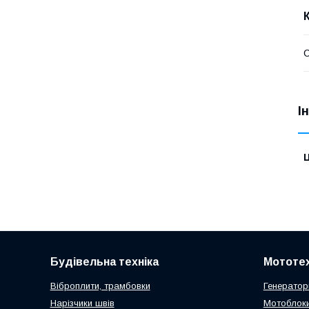
І
Ц
Будівельна техніка
Мототех
Віброплити, трамбовки
Генератор
Нарізчики швів
Мотоблоки