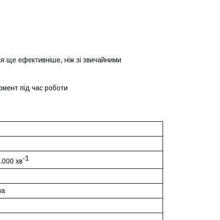
ся ще ефективніше, ніж зі звичайними
омент під час роботи
-1
6.000 хв
на
)
)