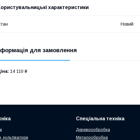
Користувальницькі характеристики
Стан
Новий
нформація для замовлення
іна:
14 110 ₴
ніка
Спеціальна техніка
и
Деревоообробка
, культіватори
Металообробка