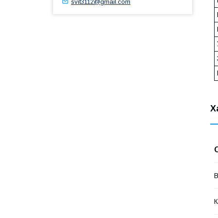
svit3112@gmail.com
Х
В
К