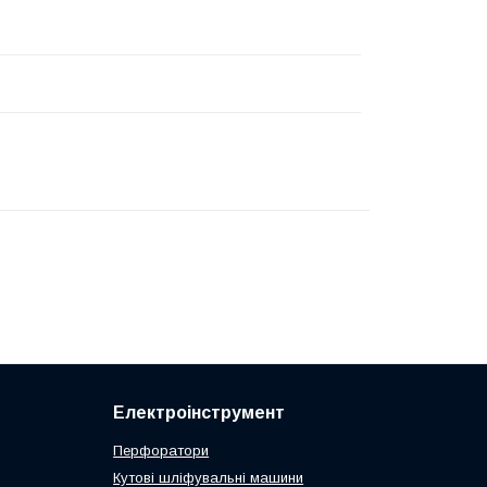
Електроінструмент
Перфоратори
Кутові шліфувальні машини