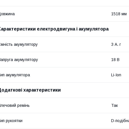
Довжина
1518 мм
Характеристики електродвигуна і акумулятора
мність акумулятору
3 А. г
апруга акумулятору
18 В
ип акумулятора
Li-Ion
Додаткові характеристики
лечовий ремінь
Так
ип рукоятки
D-подібна