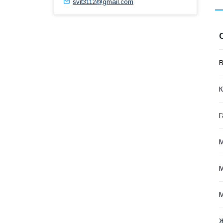
svit3112@gmail.com
В
К
Г
М
М
М