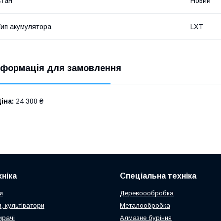
Стан
Новий
ип акумулятора
LXT
нформація для замовлення
іна:
24 300 ₴
ніка
Спеціальна техніка
и
Деревоообробка
, культіватори
Металообробка
ирачі
Алмазне буріння