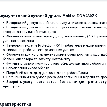
Акумуляторний кутовий дриль Makita DDA460ZK
Безщітковий двигун постійного струму з високим коефіцієнтом 
Безщітковий двигун постійного струму створює менше теплови
використання у виробничих цілях
Функція автоматичного приводу крутного моменту (ADT) регулю
умов навантаження
Технологія eXtreme Protection (XPT) забезпечує максимальний з
оптимальної роботи в екстремальних умовах
Обмежувач крутного моменту зупиняє обертання біт, якщо ві
безпеки оператора та захисту інструменту
Функція плавного пуску поступово збільшує швидкість обертан
Регулювання числа обертів
Подвійний світлодіод для освітлення робочої зони
Ергономічна м'яка гумова ручка для поглинання вібрації та зру
Зверніть увагу, постачається без валізи для транспорт
пристрою
арактеристики