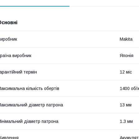
Основні
иробник
Makita
раїна виробник
Японія
арантійний термін
12 міс
аксимальна кількість обертів
1400 об/
аксимальний діаметр патрона
13 мм
інімальний діаметр патрона
1.3 мм
Живлення
Акумулят