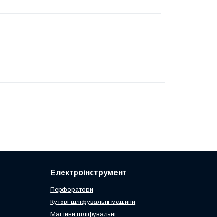
Електроінструмент
Перфоратори
Кутові шліфувальні машини
Машини шліфувальні