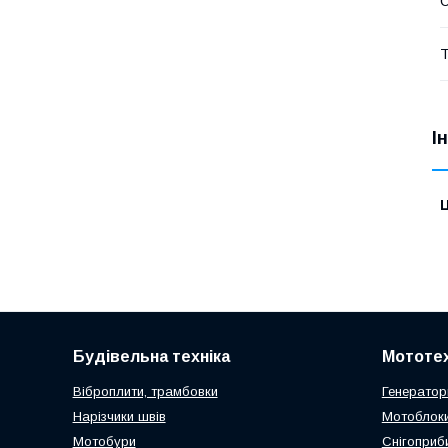
Т
І
Ц
Будівельна техніка
Мототех
Віброплити, трамбовки
Генератор
Нарізчики швів
Мотоблоки
Мотобури
Снігоприб