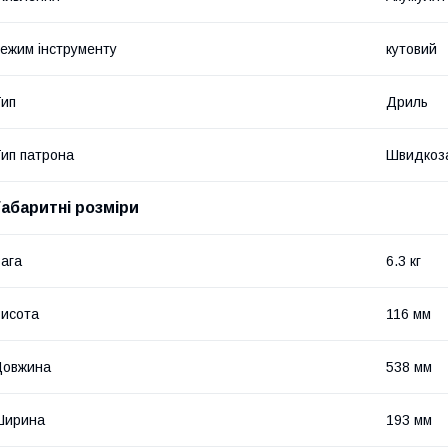
ежим інструменту
кутовий
ип
Дриль
ип патрона
Швидкоз
Габаритні розміри
ага
6.3 кг
исота
116 мм
Довжина
538 мм
Ширина
193 мм