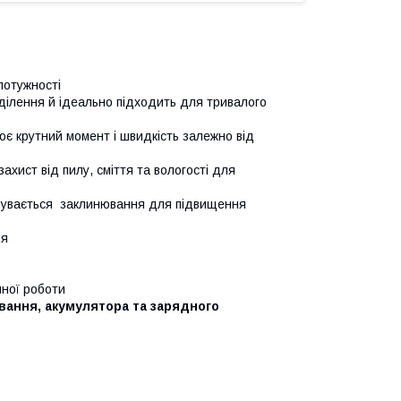
потужності
ділення й ідеально підходить для тривалого
є крутний момент і швидкість залежно від
ахист від пилу, сміття та вологості для
дбувається заклинювання для підвищення
ня
чної роботи
ування, акумулятора та зарядного