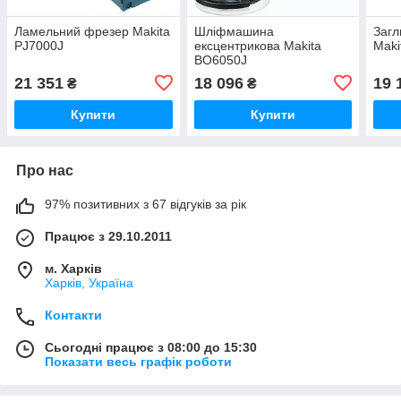
Ламельний фрезер Makita
Шліфмашина
Загл
PJ7000J
ексцентрикова Makita
Maki
BO6050J
21 351
18 096
19 
₴
₴
Купити
Купити
Про нас
97% позитивних з 67 відгуків за рік
Працює з 29.10.2011
м. Харків
Харків, Україна
Контакти
Сьогодні працює з 08:00 до 15:30
Показати весь графік роботи