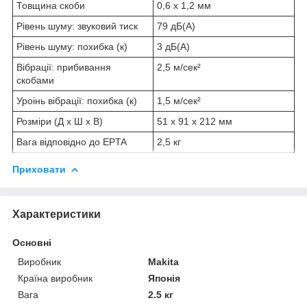
Товщина скоби
0,6 x 1,2 мм
Рівень шуму: звуковий тиск
79 дБ(А)
Рівень шуму: похибка (к)
3 дБ(А)
Вібрації: прибивання
2,5 м/сек²
скобами
Уроінь вібрації: похибка (к)
1,5 м/сек²
Розміри (Д х Ш х В)
51 x 91 x 212 мм
Вага відповідно до EPTA
2,5 кг
Приховати
Характеристики
Основні
Виробник
Makita
Країна виробник
Японія
Вага
2.5 кг