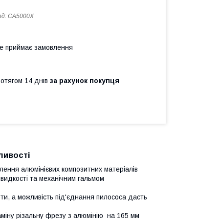
од:
CA5000X
не приймає замовлення
ротягом 14 днів
за рахунок покупця
ливості
лення алюмінієвих композитних матеріалів
идкості та механічним гальмом
оти, а можливість під'єднання пилососа дасть
міну різальну фрезу з алюмінію на 165 мм