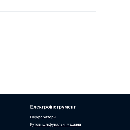
Електроінструмент
Перфоратори
Кутові шліфувальні машини