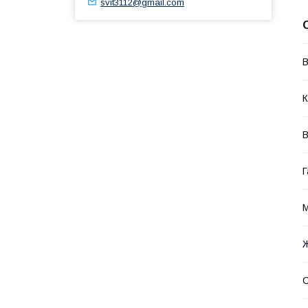
svit3112@gmail.com
В
К
В
Г
М
С