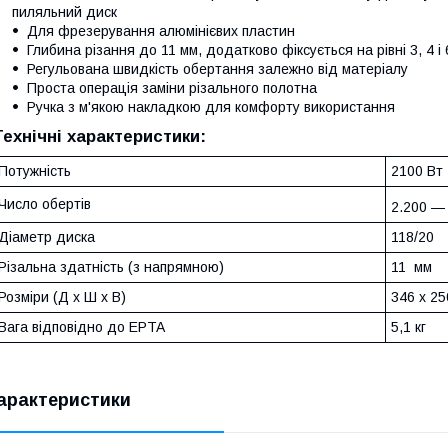
пиляльний диск
Для фрезерування алюмінієвих пластин
Глибина різання до 11 мм, додатково фіксується на рівні 3, 4 і
Регульована швидкість обертання залежно від матеріалу
Проста операція заміни різального полотна
Ручка з м'якою накладкою для комфорту використання
Технічні характеристики:
Потужність
2100 Вт
Число обертів
2.200 — 
Діаметр диска
118/20
Різальна здатність (з напрямною)
11 мм
Розміри (Д х Ш х В)
346 x 25
Вага відповідно до EPTA
5,1 кг
арактеристики