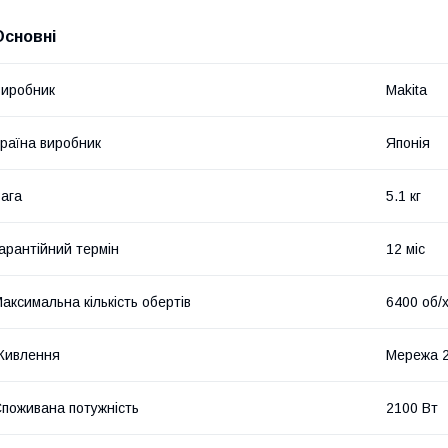
Основні
иробник
Makita
раїна виробник
Японія
ага
5.1 кг
арантійний термін
12 міс
аксимальна кількість обертів
6400 об/
Живлення
Мережа 
поживана потужність
2100 Вт