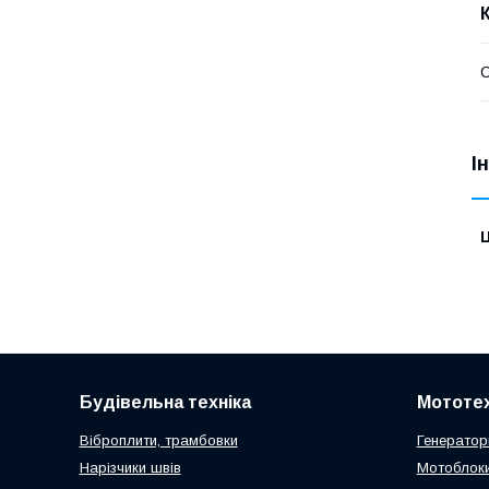
І
Ц
Будівельна техніка
Мототех
Віброплити, трамбовки
Генератор
Нарізчики швів
Мотоблоки