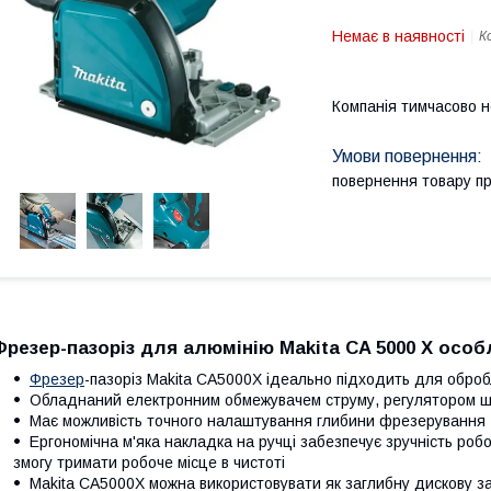
Немає в наявності
К
Компанія тимчасово 
повернення товару п
Фрезер-пазоріз для алюмінію Makita CA 5000 X особ
Фрезер
-пазоріз Makita CA5000X ідеально підходить для оброб
Обладнаний електронним обмежувачем струму, регулятором шв
Має можливість точного налаштування глибини фрезерування
Ергономічна м'яка накладка на ручці забезпечує зручність роб
змогу тримати робоче місце в чистоті
Makita CA5000X можна використовувати як заглибну дискову за