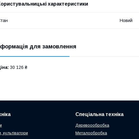
Користувальницькі характеристики
Стан
Новий
нформація для замовлення
іна:
30 126 ₴
ніка
Спеціальна техніка
и
Деревоообробка
, культіватори
Металообробка