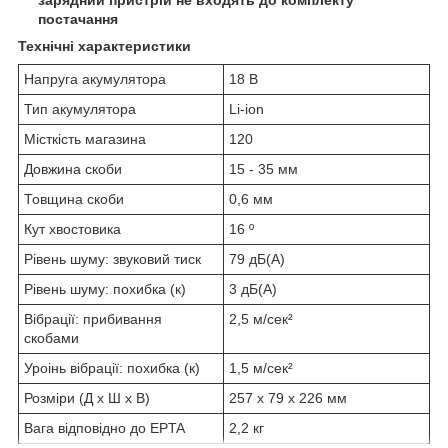
постачання
Технічні характеристики
Напруга акумулятора
18 В
Тип акумулятора
Li-ion
Місткість магазина
120
Довжина скоби
15 - 35 мм
Товщина скоби
0,6 мм
Кут хвостовика
16 º
Рівень шуму: звуковий тиск
79 дБ(А)
Рівень шуму: похибка (к)
3 дБ(А)
Вібрації: прибивання
2,5 м/сек²
скобами
Уроінь вібрації: похибка (к)
1,5 м/сек²
Розміри (Д х Ш х В)
257 x 79 x 226 мм
Вага відповідно до EPTA
2,2 кг