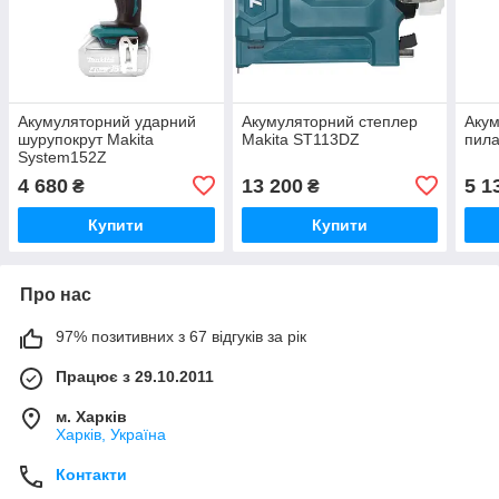
Акумуляторний ударний
Акумуляторний степлер
Аку
шурупокрут Makita
Makita ST113DZ
пила
System152Z
4 680
13 200
5 1
₴
₴
Купити
Купити
Про нас
97% позитивних з 67 відгуків за рік
Працює з 29.10.2011
м. Харків
Харків, Україна
Контакти