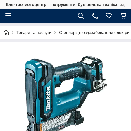
Електро-мотоцентр - інструменти, будівельна техніка, садов
Товари та послуги
Степлери,гвоздезабеватели електричн