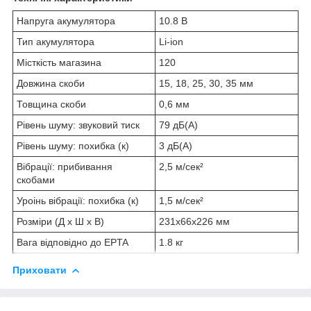
Напруга акумулятора
10.8 В
Тип акумулятора
Li-ion
Місткість магазина
120
Довжина скоби
15, 18, 25, 30, 35 мм
Товщина скоби
0,6 мм
Рівень шуму: звуковий тиск
79 дБ(А)
Рівень шуму: похибка (к)
3 дБ(А)
Вібрації: прибивання
2,5 м/сек²
скобами
Уроінь вібрації: похибка (к)
1,5 м/сек²
Розміри (Д х Ш х В)
231х66х226 мм
Вага відповідно до EPTA
1.8 кг
Приховати