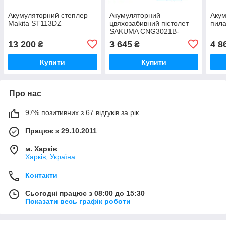
Акумуляторний степлер
Акумуляторний
Аку
Makita ST113DZ
цвяхозабивний пістолет
пила
SAKUMA CNG3021B-
CORE
13 200
3 645
4 8
₴
₴
Купити
Купити
Про нас
97% позитивних з 67 відгуків за рік
Працює з 29.10.2011
м. Харків
Харків, Україна
Контакти
Сьогодні працює з 08:00 до 15:30
Показати весь графік роботи