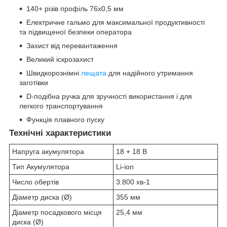
140+ різів профіль 76х0,5 мм
Електричне гальмо для максимальної продуктивності
та підвищеної безпеки оператора
Захист від перевантаження
Великий іскрозахист
Швидкорознімні
лещата
для надійного утримання
заготівки
D-подібна ручка для зручності використання і для
легкого транспортування
Функція плавного пуску
Технічні характеристики
Напруга акумулятора
18 + 18 В
Тип Акумулятора
Li-ion
Число обертів
3.800 хв
-1
Діаметр диска (Ø)
355 мм
Діаметр посадкового місця
25,4 мм
диска (Ø)