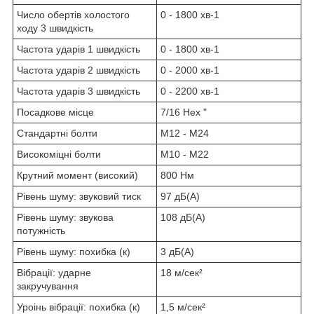
Число обертів холостого
0 - 1800 хв
-1
ходу 3 швидкість
Частота ударів 1 швидкість
0 - 1800 хв
-1
Частота ударів 2 швидкість
0 - 2000 хв
-1
Частота ударів 3 швидкість
0 - 2200 хв
-1
Посадкове місце
7/16 Hex "
Стандартні болти
M12 - M24
Високоміцні болти
M10 - M22
Крутний момент (високий)
800 Нм
Рівень шуму: звуковий тиск
97 дБ(А)
Рівень шуму: звукова
108 дБ(А)
потужність
Рівень шуму: похибка (к)
3 дБ(А)
Вібрації: ударне
18 м/сек²
закручування
Уроінь вібрації: похибка (к)
1,5 м/сек²