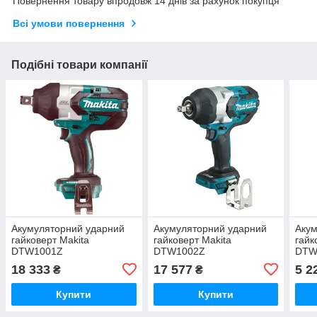
Повернення товару впродовж 14 днів за рахунок покупця
Всі умови повернення
Подібні товари компанії
Акумуляторний ударний
Акумуляторний ударний
Акум
гайковерт Makita
гайковерт Makita
гайк
DTW1001Z
DTW1002Z
DTW
18 333
17 577
5 2
₴
₴
Купити
Купити