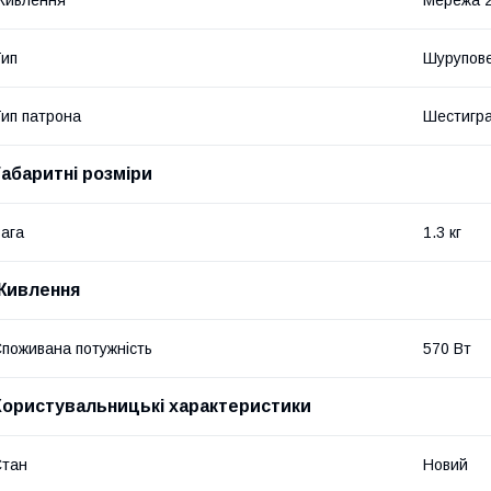
Живлення
Мережа 
ип
Шурупов
ип патрона
Шестигр
Габаритні розміри
ага
1.3 кг
Живлення
поживана потужність
570 Вт
Користувальницькі характеристики
Стан
Новий