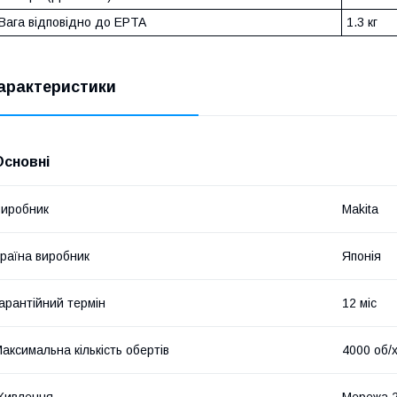
Вага відповідно до EPTA
1.3 кг
арактеристики
Основні
иробник
Makita
раїна виробник
Японія
арантійний термін
12 міс
аксимальна кількість обертів
4000 об/