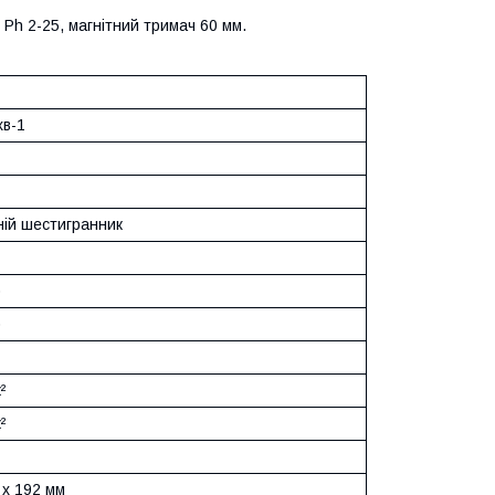
 Ph 2-25, магнітний тримач 60 мм.
хв-1
ній шестигранник
)
)
²
²
 x 192 мм