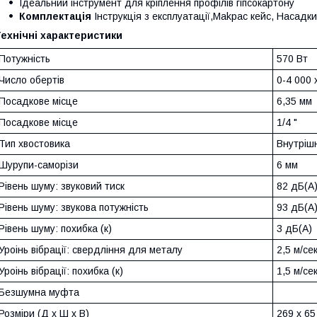
Ідеальний інструмент для кріплення профілів гіпсокартону
Комплектація
Інструкція з експлуатації,Makpac кейс, Насадки
ехнічні характеристики
Потужність
570 Вт
Число обертів
0-4 000 
Посадкове місце
6,35 мм
Посадкове місце
1/4 "
Тип хвостовика
Внутріш
Шурупи-саморізи
6 мм
Рівень шуму: звуковий тиск
82 дБ(А
Рівень шуму: звукова потужність
93 дБ(А
Рівень шуму: похибка (к)
3 дБ(А)
Уроінь вібрації: свердління для металу
2,5 м/сек
Уроінь вібрації: похибка (к)
1,5 м/сек
Безшумна муфта
Розміри (Д х Ш х В)
269 x 65