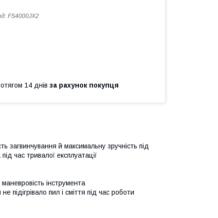
од:
FS4000JX2
ротягом 14 днів
за рахунок покупця
ть загвинчування й максимальну зручність під
 під час тривалої експлуатації
 маневровість інструмента
е підігрівало пил і сміття під час роботи