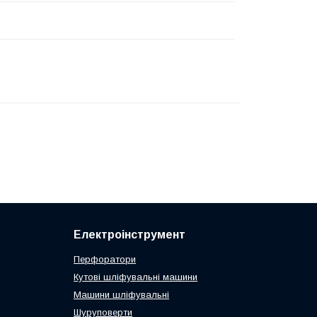
Електроінструмент
Перфоратори
Кутові шліфувальні машини
Машини шліфувальні
Шуруповерти