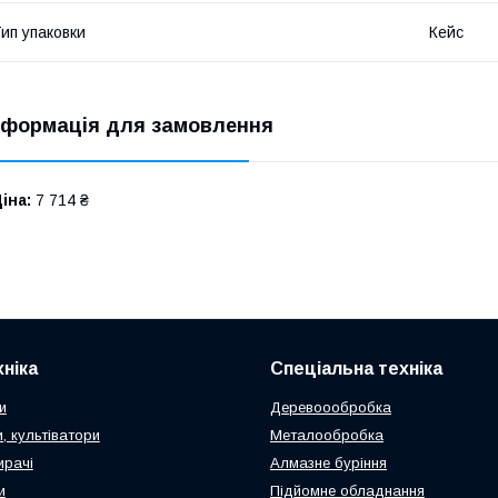
ип упаковки
Кейс
нформація для замовлення
іна:
7 714 ₴
ніка
Спеціальна техніка
и
Деревоообробка
, культіватори
Металообробка
ирачі
Алмазне буріння
и
Підйомне обладнання