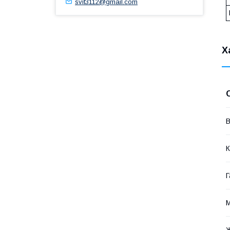
svit3112@gmail.com
Х
В
К
Г
М