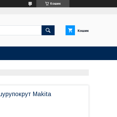
Кошик
Кошик
урупокрут Makita