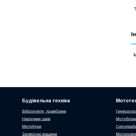
Т
І
Ц
Будівельна техніка
Мототех
Віброплити, трамбовки
Генератор
Нарізчики швів
Мотоблоки
Мотобури
Снігоприб
Затирочні машини
Мотопомп