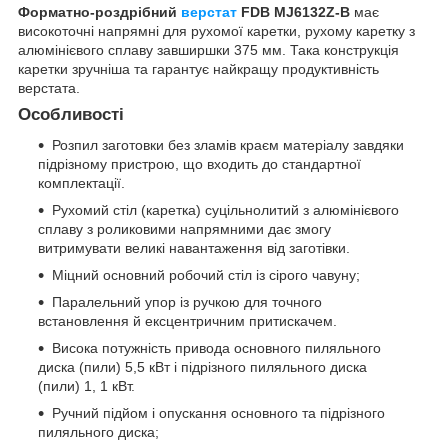
Форматно-роздрібний
верстат
FDB MJ6132Z-B
має
високоточні напрямні для рухомої каретки, рухому каретку з
алюмінієвого сплаву завширшки 375 мм. Така конструкція
каретки зручніша та гарантує найкращу продуктивність
верстата.
Особливості
Розпил заготовки без зламів краєм матеріалу завдяки
підрізному пристрою, що входить до стандартної
комплектації.
Рухомий стіл (каретка) суцільнолитий з алюмінієвого
сплаву з роликовими напрямними дає змогу
витримувати великі навантаження від заготівки.
Міцний основний робочий стіл із сірого чавуну;
Паралельний упор із ручкою для точного
встановлення й ексцентричним притискачем.
Висока потужність привода основного пиляльного
диска (пили) 5,5 кВт і підрізного пиляльного диска
(пили) 1, 1 кВт.
Ручний підйом і опускання основного та підрізного
пиляльного диска;