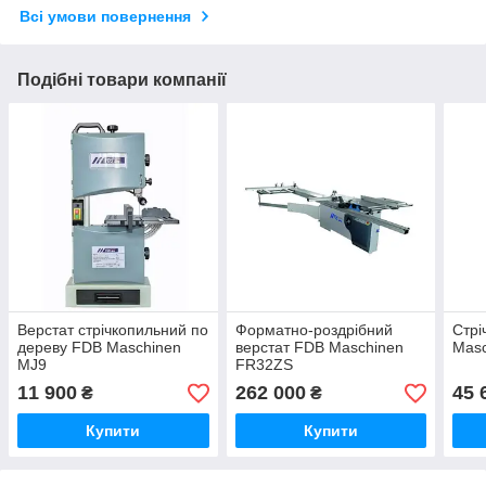
Всі умови повернення
Подібні товари компанії
Верстат стрічкопильний по
Форматно-роздрібний
Стрі
дереву FDB Maschinen
верстат FDB Maschinen
Mas
MJ9
FR32ZS
11 900
262 000
45 
₴
₴
Купити
Купити