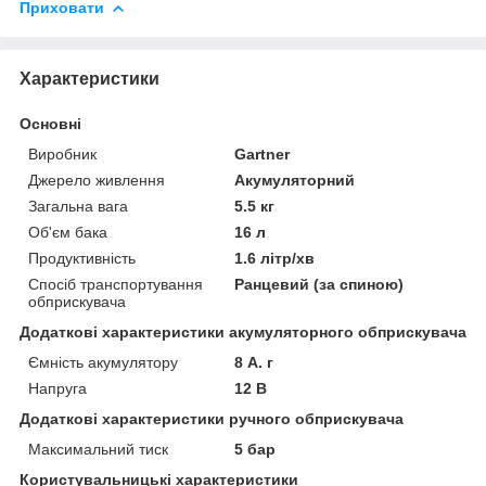
Приховати
Характеристики
Основні
Виробник
Gartner
Джерело живлення
Акумуляторний
Загальна вага
5.5 кг
Об'єм бака
16 л
Продуктивність
1.6 літр/хв
Спосіб транспортування
Ранцевий (за спиною)
обприскувача
Додаткові характеристики акумуляторного обприскувача
Ємність акумулятору
8 А. г
Напруга
12 В
Додаткові характеристики ручного обприскувача
Максимальний тиск
5 бар
Користувальницькі характеристики