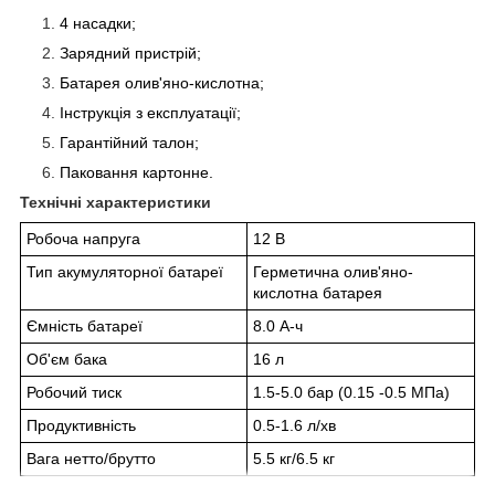
4 насадки;
Зарядний пристрій;
Батарея олив'яно-кислотна;
Інструкція з експлуатації;
Гарантійний талон;
Паковання картонне.
Технічні характеристики
Робоча напруга
12 В
Тип акумуляторної батареї
Герметична олив'яно-
кислотна батарея
Ємність батареї
8.0 А-ч
Об'єм бака
16 л
Робочий тиск
1.5-5.0 бар (0.15 -0.5 МПа)
Продуктивність
0.5-1.6 л/хв
Вага нетто/брутто
5.5 кг/6.5 кг