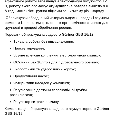
ефективної роботи забезпечує електродвигун потужністю 12
В, роботу якого обсмажує акумуляторна батарея ємністю 8.0
А·год і можливість ручної підкачки за низькому рівні заряду.
Обприскувач обладнаний чотирма видами насадок і зручним
ременем із плечовим кріпленням ергономічною спинкою для
зручності в процесі оброблення рослин.
Переваги обприскувача садового Gärtner GBS-16/12:
Тривала робота без підзаряджання;
Просте керування;
Зручне плечове кріплення з ергономічною спинкою;
Об'ємний бак 16літрів для підготовленого розчину;
Зносостійкий та ударостійкий корпус;
Продуктивний насос;
Чотири типи насадок у комплекті;
Регулювання довжини телескопічної трубки
розпилювача;
Регулятор витрати розчину.
Комплектація обприскувача садового акумуляторного Gärtner
GBS-16/12: