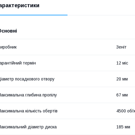
арактеристики
Основні
иробник
Зеніт
арантійний термін
12 міс
іаметр посадкового отвору
20 мм
аксимальна глибина пропілу
67 мм
аксимальна кількість обертів
4500 об/
аксимальний діаметр диска
185 мм