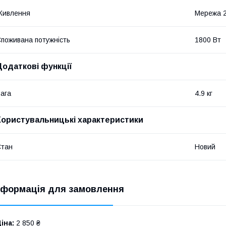
Живлення
Мережа 
поживана потужність
1800 Вт
Додаткові функції
ага
4.9 кг
Користувальницькі характеристики
Стан
Новий
нформація для замовлення
іна:
2 850 ₴