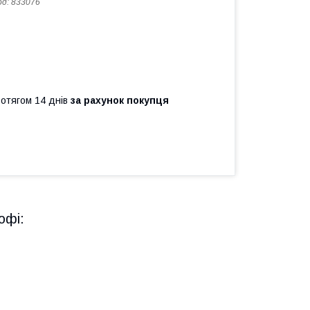
од:
833076
ротягом 14 днів
за рахунок покупця
офі: