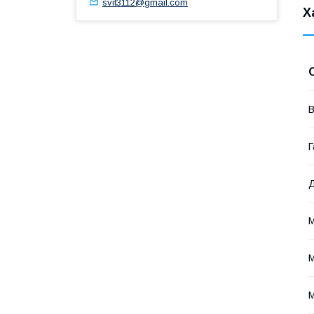
svit3112@gmail.com
Х
В
Г
Д
М
М
М