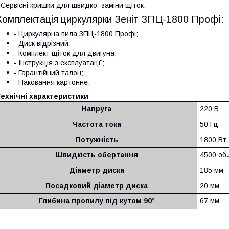
 Сервісні кришки для швидкої заміни щіток.
Комплектація циркулярки Зеніт ЗПЦ-1800 Профі:
- Циркулярна пила ЗПЦ-1800 Профі;
- Диск відрізний;
- Комплект щіток для двигуна;
- Інструкція з експлуатації;
- Гарантійний талон;
- Паковання картонне.
ехнічні характеристики
Напруга
220 В
Частота тока
50 Гц
Потужність
1800 Вт
Швидкість обертання
4500 об.
Діаметр диска
185 мм
Посадковий діаметр диска
20 мм
Глибина пропилу під кутом 90°
67 мм