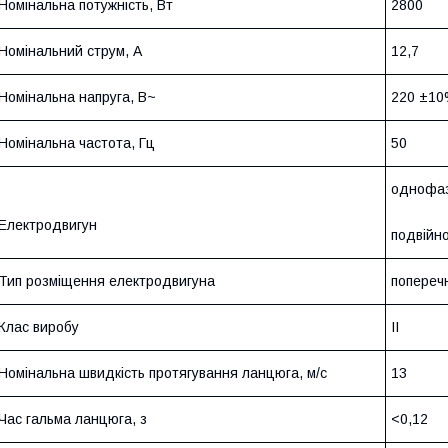
Номінальна потужність, Вт
2800
Номінальний струм, А
12,7
Номінальна напруга, В~
220 ±1
Номінальна частота, Гц
50
однофаз
Електродвигун
подвійн
Тип розміщення електродвигуна
попереч
Клас виробу
II
Номінальна швидкість протягування ланцюга, м/с
13
Час гальма ланцюга, з
<0,12