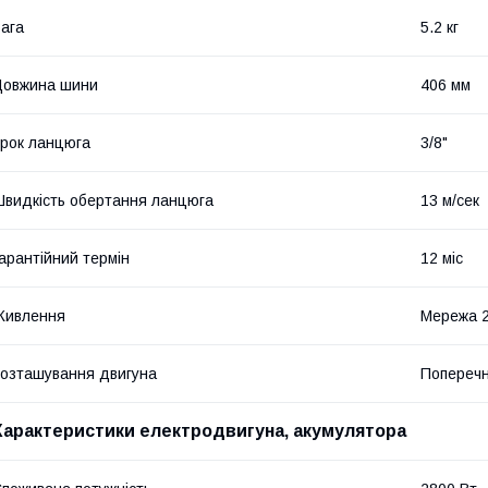
ага
5.2 кг
Довжина шини
406 мм
рок ланцюга
3/8"
видкість обертання ланцюга
13 м/сек
арантійний термін
12 міс
Живлення
Мережа 
озташування двигуна
Попереч
Характеристики електродвигуна, акумулятора