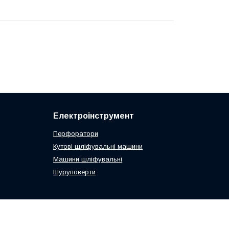
Електроінструмент
Перфоратори
Кутові шліфувальні машини
Машини шліфувальні
Шуруповерти