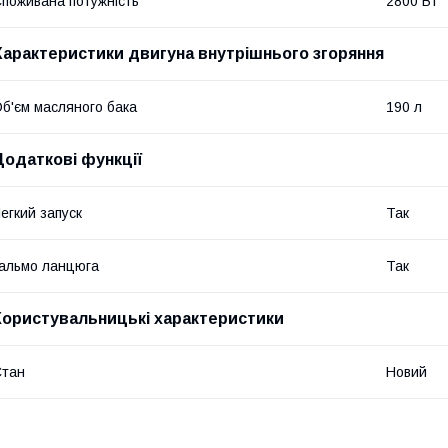
поживана потужність
2800 Вт
Характеристики двигуна внутрішнього згоряння
б'єм масляного бака
190 л
Додаткові функції
егкий запуск
Так
альмо ланцюга
Так
Користувальницькі характеристики
Стан
Новий