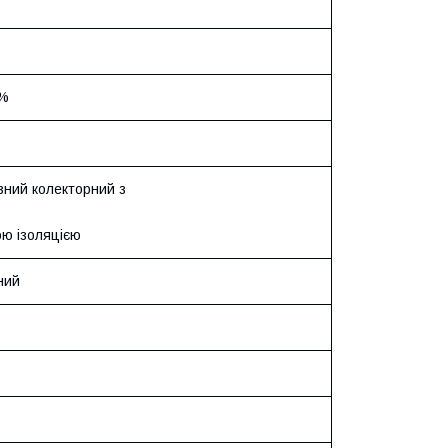
0%
ний колекторний з
ою ізоляцією
ний