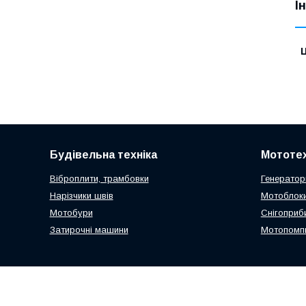
І
Ц
Будівельна техніка
Мототех
Віброплити, трамбовки
Генератор
Нарізчики швів
Мотоблоки
Мотобури
Снігоприб
Затирочні машини
Мотопомп