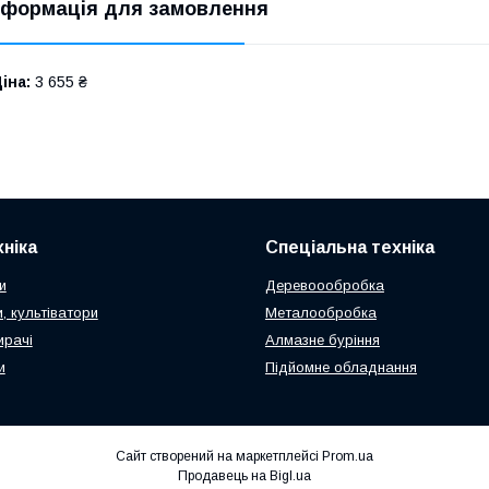
нформація для замовлення
іна:
3 655 ₴
ніка
Спеціальна техніка
и
Деревоообробка
, культіватори
Металообробка
ирачі
Алмазне буріння
и
Підйомне обладнання
Сайт створений на маркетплейсі
Prom.ua
Продавець на Bigl.ua