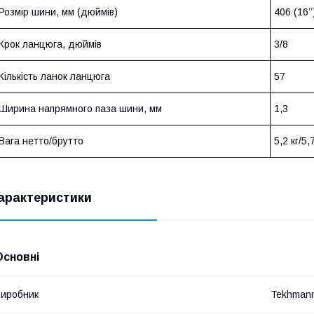
Розмір шини, мм (дюймів)
406 (16’’
Крок ланцюга, дюймів
3/8
Кількість ланок ланцюга
57
Ширина напрямного паза шини, мм
1,3
Вага нетто/брутто
5,2 кг/5,7
арактеристики
Основні
иробник
Tekhman