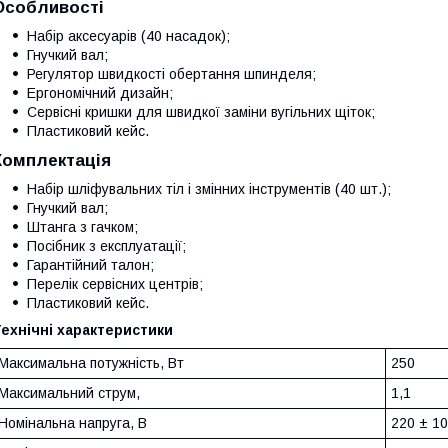
Особливості
Набір аксесуарів (40 насадок);
Гнучкий вал;
Регулятор швидкості обертання шпинделя;
Ергономічний дизайн;
Сервісні кришки для швидкої заміни вугільних щіток;
Пластиковий кейс.
Комплектація
Набір шліфувальних тіл і змінних інструментів (40 шт.);
Гнучкий вал;
Штанга з гачком;
Посібник з експлуатації;
Гарантійний талон;
Перелік сервісних центрів;
Пластиковий кейс.
ехнічні характеристики
Максимальна потужність, Вт
250
Максимальний струм,
1,1
Номінальна напруга, В
220 ± 1