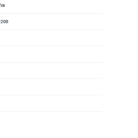
/хв
220В