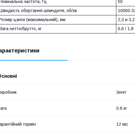
Номінальна частота, Гц
50
Швидкість обертання шпинделя, об/хв
10000-3
Розмір цанги (максимальний), мм
2,3 и 3,2
Вага нетто/брутто, кг
0,6 / 1,8
арактеристики
Основні
иробник
Зеніт
ага
0.6 кг
арантійний термін
12 міс