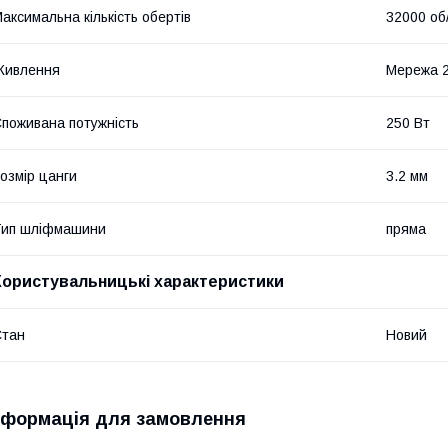
аксимальна кількість обертів
32000 об
Живлення
Мережа 
поживана потужність
250 Вт
озмір цанги
3.2 мм
Тип шліфмашини
пряма
Користувальницькі характеристики
Стан
Новий
нформація для замовлення