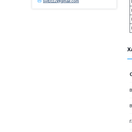
svit3112@gmail.com
Х
В
В
Г