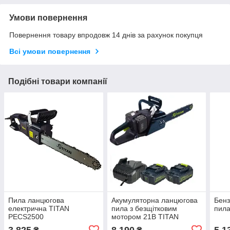
Умови повернення
Повернення товару впродовж 14 днів за рахунок покупця
Всі умови повернення
Подібні товари компанії
Пила ланцюгова
Акумуляторна ланцюгова
Бенз
електрична TITAN
пила з безщітковим
пил
PECS2500
мотором 21В TITAN
PCS1440B-CORE Set
3 825
8 190
5 1