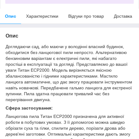
Опис
Характеристики
Відгуки про товар
Доставка
Опис
Доглядаючи сад, або маючи у володінні власний будинок,
обходитися без ланцюгової пили непросто. Альтернативою
бензиновим варіантам є електричні пили, які набагато
простіші в експлуатації та догляді. Представляємо до вашої
уваги Титан ECP2000. Модель вирізняється якісною
збалансованістю і гідними характеристиками. Мастило
ланцюга автоматичне, що дає змогу працювати інструментом
навіть новачкові. Передбачене гальмо ланцюга для екстреної
зупинки. Пила здатна працювати тривалий час без
перегрівання двигуна.
Сфера застосування:
Ланцюгова пила Титан ECP2000 призначена для активної
роботи в побутових умовах. З її допомогою можна швидко
обрізати суха та гілки, спилити дерево, порізати дрова або
дерев'яні заготовки. Оптимальні характеристики дають змогу